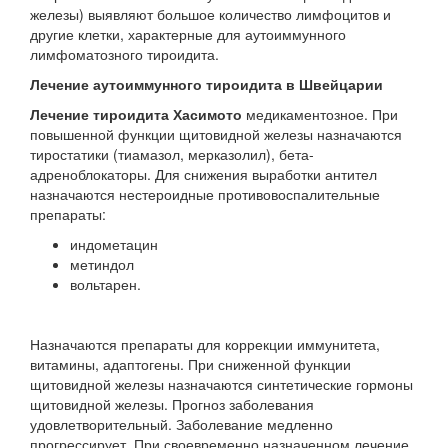
железы) выявляют большое количество лимфоцитов и
другие клетки, характерные для аутоиммунного
лимфоматозного тироидита.
Лечение аутоиммунного тироидита в Швейцарии
Лечение тироидита Хасимото
медикаментозное. При
повышенной функции щитовидной железы назначаются
тиростатики (тиамазол, мерказолил), бета-
адреноблокаторы. Для снижения выработки антител
назначаются нестероидные противовоспалительные
препараты:
индометацин
метиндол
вольтарен.
Назначаются препараты для коррекции иммунитета,
витамины, адаптогены. При сниженной функции
щитовидной железы назначаются синтетические гормоны
щитовидной железы. Прогноз заболевания
удовлетворительный. Заболевание медленно
прогрессирует. При своевременно назначенном лечение