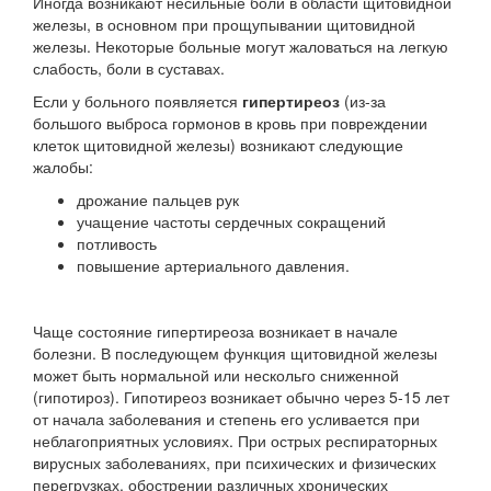
Иногда возникают несильные боли в области щитовидной
железы, в основном при прощупывании щитовидной
железы. Некоторые больные могут жаловаться на легкую
слабость, боли в суставах.
Если у больного появляется
гипертиреоз
(из-за
большого выброса гормонов в кровь при повреждении
клеток щитовидной железы) возникают следующие
жалобы:
дрожание пальцев рук
учащение частоты сердечных сокращений
потливость
повышение артериального давления.
Чаще состояние гипертиреоза возникает в начале
болезни. В последующем функция щитовидной железы
может быть нормальной или нескольго сниженной
(гипотироз). Гипотиреоз возникает обычно через 5-15 лет
от начала заболевания и степень его усливается при
неблагоприятных условиях. При острых респираторных
вирусных заболеваниях, при психических и физических
перегрузках, обострении различных хронических