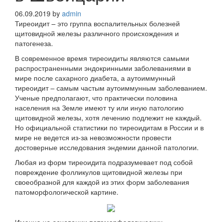
06.09.2019
by
admin
Тиреоидит – это группа воспалительных болезней
щитовидной железы различного происхождения и
патогенеза.
В современное время тиреоидиты являются самыми
распространенными эндокринными заболеваниями в
мире после сахарного диабета, а аутоиммунный
тиреоидит – самым частым аутоиммунным заболеванием.
Ученые предполагают, что практически половина
населения на Земле имеют ту или иную патологию
щитовидной железы, хотя лечению подлежит не каждый.
Но официальной статистики по тиреоидитам в России и в
мире не ведется из-за невозможности провести
достоверные исследования эндемии данной патологии.
Любая из форм тиреоидита подразумевает под собой
повреждение фолликулов щитовидной железы при
своеобразной для каждой из этих форм заболевания
патоморфологической картине.
Именно на основании патоморфологических