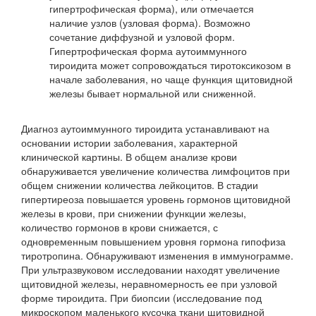
гипертрофическая форма), или отмечается
наличие узлов (узловая форма). Возможно
сочетание диффузной и узловой форм.
Гипертрофическая форма аутоиммунного
тироидита может сопровождаться тиротоксикозом в
начале заболевания, но чаще функция щитовидной
железы бывает нормальной или сниженной.
Диагноз аутоиммунного тироидита устанавливают на
основании истории заболевания, характерной
клинической картины. В общем анализе крови
обнаруживается увеличение количества лимфоцитов при
общем снижении количества лейкоцитов. В стадии
гипертиреоза повышается уровень гормонов щитовидной
железы в крови, при снижении функции железы,
количество гормонов в крови снижается, с
одновременным повышением уровня гормона гипофиза
тиротропина. Обнаруживают изменения в иммунограмме.
При ультразвуковом исследовании находят увеличение
щитовидной железы, неравномерность ее при узловой
форме тироидита. При биопсии (исследование под
микроскопом маленького кусочка ткани щитовидной