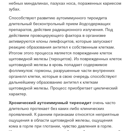
небных миндалинах, пазухах носа, пораженных кариесом
зубах.
Способствуют развитию аутоиммунного тироидита
длительный бесконтрольный прием йодсодержащих
препаратов, действие радиационного излучения. Под
действием провоцирующего фактора в организме
активируются клоны лимфоцитов, которые запускают
реакцию образования антител к собственным клеткам.
Итогом этого процесса является повреждение клеток
щитовидной железы (тироцитов). Из поврежденных клеток
щитовидной железы в кровь попадает содержимое
фолликулов: гормоны, разрушенные части внутренних
органелл клетки, которые в свою очередь способствуют
дальнейшему образованию антител к клеткам
щитовидной железы. Процесс приобретает циклический
характер.
Хронический аутоиммунный тиреоидит
очень часто
длительно протекает без каких-либо клинических
проявлений. К ранним признакам относятся неприятные
ощущения в области щитовидной железы, ощущения
кома в горле при глотании, чувство давления в горле.