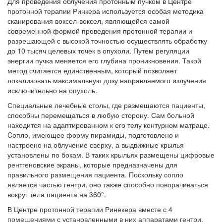
Для проведения облучения протонным пучком в Центре
протонной терапии Ринкера используется особая методика
сканирования воксел-воксел, являющейся самой
современной формой проведения протонной терапии и
разрешающей с высокой точностью осуществлять обработку
до 10 тысяч целевых точек в опухоли. Путем регуляции
энергии пучка меняется его глубина проникновения. Такой
метод считается единственным, который позволяет
локализовать максимальную дозу направляемого излучения
исключительно на опухоль.
Специальные лечебные столы, где размещаются пациенты,
способны перемещаться в любую сторону. Сам больной
находится на адаптированном к его телу контурном матраце.
Cопло, имеющее форму пирамиды, подготовлено и
настроено на облучение сверху, а выдвижные крылья
установлены по бокам. В таких крыльях размещены цифровые
рентгеновские экраны, которые предназначены для
правильного размещения пациента. Поскольку сопло
является частью гентри, оно также способно поворачиваться
вокруг тела пациента на 360°.
В Центре протонной терапии Ринекера вместе с 4
помещениями с установленными в них аппаратами гентри,