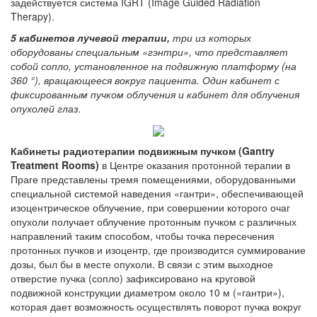
задействуется система IGRT (Image Guided Radiation
Therapy).
5 кабинетов лучевой терапии,
три из которых
оборудованы специальным «гэнтри», что представляет
собой сопло, установленное на подвижную платформу (на
360 °), вращающееся вокруг пациента. Один кабинет с
фиксированным пучком облучения и кабинет для облучения
опухолей глаз.
Кабинеты радиотерапии подвижным пучком (Gantry
Treatment Rooms)
в Центре оказания протонной терапии в
Праге представлены тремя помещениями, оборудованными
специальной системой наведения «гантри», обеспечивающей
изоцентрическое облучение, при совершении которого очаг
опухоли получает облучение протонным пучком с различных
направлений таким способом, чтобы точка пересечения
протонных пучков и изоцентр, где производится суммирование
дозы, был бы в месте опухоли. В связи с этим выходное
отверстие пучка (сопло) зафиксировано на круговой
подвижной конструкции диаметром около 10 м («гантри»),
которая дает возможность осуществлять поворот пучка вокруг