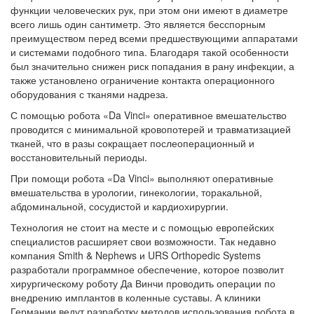
функции человеческих рук, при этом они имеют в диаметре
всего лишь один сантиметр. Это является бесспорным
преимуществом перед всеми предшествующими аппаратами
и системами подобного типа. Благодаря такой особенности
был значительно снижен риск попадания в рану инфекции, а
также установлено ограничение контакта операционного
оборудования с тканями надреза.
С помощью робота «Da Vinci» оперативное вмешательство
проводится с минимальной кровопотерей и травматизацией
тканей, что в разы сокращает послеоперационный и
восстановительный периоды.
При помощи робота «Da Vinci» выполняют оперативные
вмешательства в урологии, гинекологии, торакальной,
абдоминальной, сосудистой и кардиохирургии.
Технология не стоит на месте и с помощью европейских
специалистов расширяет свои возможности. Так недавно
компания Smith & Nephews и URS Orthopedic Systems
разработали программное обеспечение, которое позволит
хирургическому роботу Да Винчи проводить операции по
внедрению имплантов в коленные суставы. А клиники
Германии ведут разработку методов использования робота в