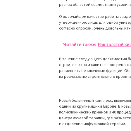
разных областей совместными усилия
О высочайшем качестве работы свидет
утвержденного лишь для одной универ
согласно опросам, очень довольны ка
Читайте также:
Рак толстой ки
В течение следующего десятилетия бо
строительства и капитального ремонта
размещены ее ключевые функции. Обща
на реализацию строительного проекта 
Новый больничный комплекс, включающ
одним из крупнейших в Европе. В нов
поликлинических приемов и 40 процед
центра лучевой терапии, где размест
и отделение инфузионной терапии.