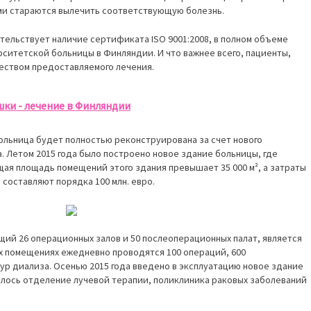
ми стараются вылечить соответствующую болезнь.
ельствует наличие сертификата ISO 9001:2008, в полном объеме
ситетской больницы в Финляндии. И что важнее всего, пациенты,
чеством предоставляемого лечения.
шки - лечение в Финляндии
льница будет полностью реконструирована за счет нового
. Летом 2015 года было построено новое здание больницы, где
я площадь помещений этого здания превышает 35 000 м², а затраты
составляют порядка 100 млн. евро.
ий 26 операционных залов и 50 послеоперационных палат, является
ых помещениях ежедневно проводятся 100 операций, 600
ур диализа. Осенью 2015 года введено в эксплуатацию новое здание
илось отделение лучевой терапии, поликлиника раковых заболеваний