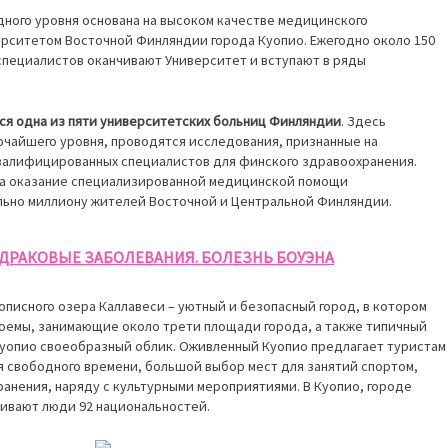
ного уровня основана на высоком качестве медицинского
рситетом Восточной Финляндии города Куопио. Ежегодно около 150
специалистов оканчивают Университет и вступают в ряды
ся одна из пяти университетских больниц Финляндии
. Здесь
чайшего уровня, проводятся исследования, признанные на
квалифицированных специалистов для финского здравоохранения.
за оказание специализированной медицинской помощи
льно миллиону жителей Восточной и Центральной Финляндии.
ЕДРАКОВЫЕ ЗАБОЛЕВАНИЯ. БОЛЕЗНЬ БОУЭНА
описного озера Каллавеси – уютный и безопасный город, в котором
доемы, занимающие около трети площади города, а также типичный
Куопио своеобразный облик. Оживленный Куопио предлагает туристам
 свободного времени, большой выбор мест для занятий спортом,
анения, наряду с культурными мероприятиями. В Куопио, городе
ивают люди 92 национальностей.