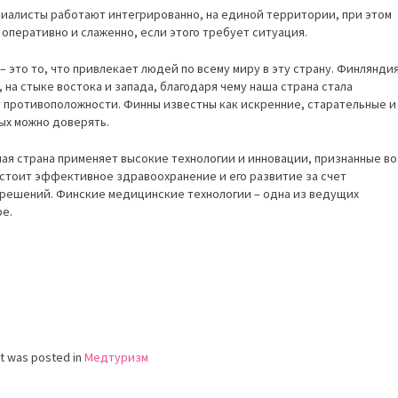
иалисты работают интегрированно, на единой территории, при этом
оперативно и слаженно, если этого требует ситуация.
– это то, что привлекает людей по всему миру в эту страну. Финлянди
 на стыке востока и запада, благодаря чему наша страна стала
 противоположности. Финны известны как искренние, старательные и
ых можно доверять.
ая страна применяет высокие технологии и инновации, признанные во
 стоит эффективное здравоохранение и его развитие за счет
 решений. Финские медицинские технологии – одна из ведущих
ре.
st was posted in
Медтуризм