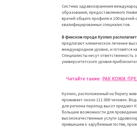
Система здравоохранения международ
образования, предоставляемого Униве
врачей общего профиля и 100 врачей-
квалифицированных специалистов.
В финском городе Куопио располагает
предлагают клиническое лечение высо
международном уровне, и готовятся 
Специалисты несут ответственность 
университетского уровня приблизите
Читайте также:
РАК КОЖИ. ПР
Куопио, расположенный на берегу жив
проживает около 111 000 человек. Во
для региона перепад высот придают 
большие возможности для проведения
высококачественные услуги здравоохр
привыкшем к зарубежным гостям, прож