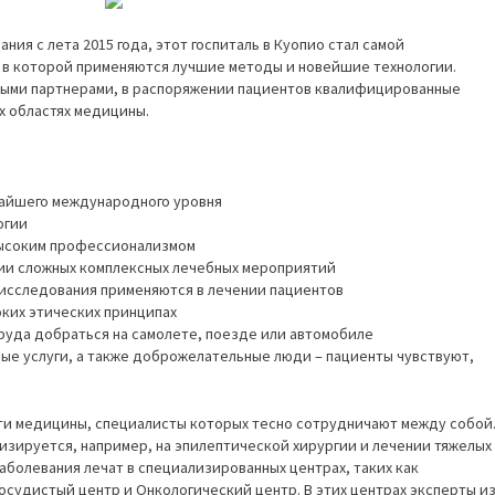
ния с лета 2015 года, этот госпиталь в Куопио стал самой
 в которой применяются лучшие методы и новейшие технологии.
ными партнерами, в распоряжении пациентов квалифицированные
х областях медицины.
чайшего международного уровня
огии
ысоким профессионализмом
ии сложных комплексных лечебных мероприятий
исследования применяются в лечении пациентов
оких этических принципах
труда добраться на самолете, поезде или автомобиле
ные услуги, а также доброжелательные люди – пациенты чувствуют,
ти медицины, специалисты которых тесно сотрудничают между собой
изируется, например, на эпилептической хирургии и лечении тяжелых
аболевания лечат в специализированных центрах, таких как
судистый центр и Онкологический центр. В этих центрах эксперты и