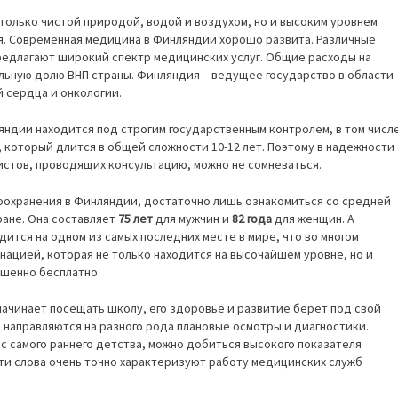
 только чистой природой, водой и воздухом, но и высоким уровнем
я. Современная медицина в Финляндии хорошо развита. Различные
редлагают широкий спектр медицинских услуг. Общие расходы на
льную долю ВНП страны. Финляндия – ведущее государство в области
 сердца и онкологии.
ндии находится под строгим государственным контролем, в том числ
 который длится в общей сложности 10-12 лет. Поэтому в надежности
стов, проводящих консультацию, можно не сомневаться.
оохранения в Финляндии, достаточно лишь ознакомиться со средней
ане. Она составляет
75 лет
для мужчин и
82 года
для женщин. А
ится на одном из самых последних месте в мире, что во многом
ацией, которая не только находится на высочайшем уровне, но и
ршенно бесплатно.
 начинает посещать школу, его здоровье и развитие берет под свой
 направляются на разного рода плановые осмотры и диагностики.
с самого раннего детства, можно добиться высокого показателя
ти слова очень точно характеризуют работу медицинских служб