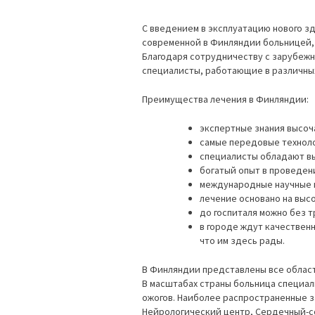
С введением в эксплуатацию нового зда
современной в Финляндии больницей,
Благодаря сотрудничеству с зарубеж
специалисты, работающие в различны
Преимущества лечения в Финляндии:
экспертные знания высо
самые передовые технол
специалисты обладают в
богатый опыт в проведен
международные научные 
лечение основано на выс
до госпиталя можно без 
в городе ждут качествен
что им здесь рады.
В Финляндии представлены все облас
В масштабах страны больница специал
ожогов. Наиболее распространенные з
Нейрологический центр, Сердечный-со