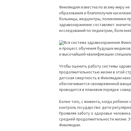
Финляндия известна по всему миру не
образования и благополучия населени
больницы, медцентры, поликлиники п
здравоохранение составляют значите
исследований по педиатрии, болезней
Вся система здравоохранения Финля
и процесс обучения будущих медиков,
и высочайшей квалификации специали
Чтобы оценить работу системы здрав
продолжительностью жизни в этой стр
детская смертность в Финляндии наход
обеспечивается своевременной вакцин
проводится в плановом порядке сове
Более того, с момента, когда ребенок
контроль государство: дети регулярно
Проявляя заботу о здоровье человека 
средней продолжительности жизни. Э
Финляндии.