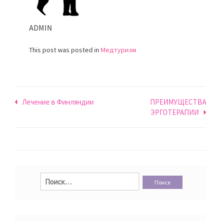
ADMIN
This post was posted in
Медтуризм
Навигация
Лечение в Финляндии
ПРЕИМУЩЕСТВА
ЭРГОТЕРАПИИ
по
записям
Найти: