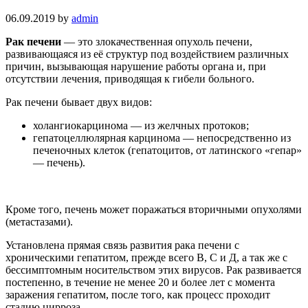
06.09.2019
by
admin
Рак печени
— это злокачественная опухоль печени,
развивающаяся из её структур под воздействием различных
причин, вызывающая нарушение работы органа и, при
отсутствии лечения, приводящая к гибели больного.
Рак печени бывает двух видов:
холангиокарцинома — из желчных протоков;
гепатоцеллюлярная карцинома — непосредственно из
печеночных клеток (гепатоцитов, от латинского «гепар»
— печень).
Кроме того, печень может поражаться вторичными опухолями
(метастазами).
Установлена прямая связь развития рака печени с
хроническими гепатитом, прежде всего В, С и Д, а так же с
бессимптомным носительством этих вирусов. Рак развивается
постепенно, в течение не менее 20 и более лет с момента
заражения гепатитом, после того, как процесс проходит
стадию цирроза.