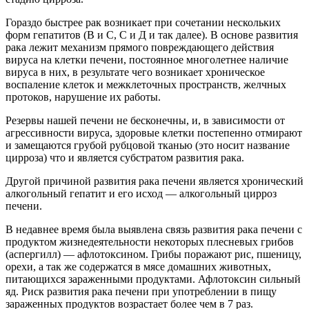
Гораздо быстрее рак возникает при сочетании нескольких
форм гепатитов (В и С, С и Д и так далее). В основе развития
рака лежит механизм прямого повреждающего действия
вируса на клетки печени, постоянное многолетнее наличие
вируса в них, в результате чего возникает хроническое
воспаление клеток и межклеточных пространств, желчных
протоков, нарушение их работы.
Резервы нашей печени не бесконечны, и, в зависимости от
агрессивности вируса, здоровые клетки постепенно отмирают
и замещаются грубой рубцовой тканью (это носит название
цирроза) что и является субстратом развития рака.
Другой причиной развития рака печени является хронический
алкогольный гепатит и его исход — алкогольный цирроз
печени.
В недавнее время была выявлена связь развития рака печени с
продуктом жизнедеятельности некоторых плесневых грибов
(аспергилл) — афлотоксином. Грибы поражают рис, пшеницу,
орехи, а так же содержатся в мясе домашних животных,
питающихся зараженными продуктами. Афлотоксин сильный
яд. Риск развития рака печени при употреблении в пищу
зараженных продуктов возрастает более чем в 7 раз.