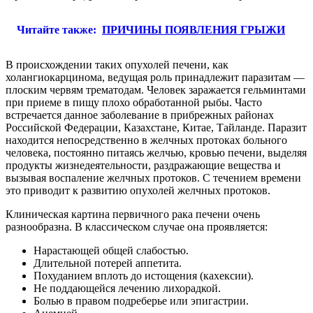
Читайте также:
ПРИЧИНЫ ПОЯВЛЕНИЯ ГРЫЖИ
В происхождении таких опухолей печени, как
холангиокарцинома, ведущая роль принадлежит паразитам —
плоским червям трематодам. Человек заражается гельминтами
при приеме в пищу плохо обработанной рыбы. Часто
встречается данное заболевание в прибрежных районах
Российской Федерации, Казахстане, Китае, Тайланде. Паразит
находится непосредственно в желчных протоках больного
человека, постоянно питаясь желчью, кровью печени, выделяя
продукты жизнедеятельности, раздражающие вещества и
вызывая воспаление желчных протоков. С течением времени
это приводит к развитию опухолей желчных протоков.
Клиническая картина первичного рака печени очень
разнообразна. В классическом случае она проявляется:
Нарастающей общей слабостью.
Длительной потерей аппетита.
Похуданием вплоть до истощения (кахексии).
Не поддающейся лечению лихорадкой.
Болью в правом подреберье или эпигастрии.