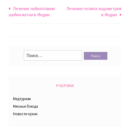
Навигация
Лечение лейкоплакии
Лечение полипа эндометрия
шейки матки в Индии
в Индии
по
записям
Найти:
РУБРИКИ
Медтуризм
Мясные блюда
Новости кухни