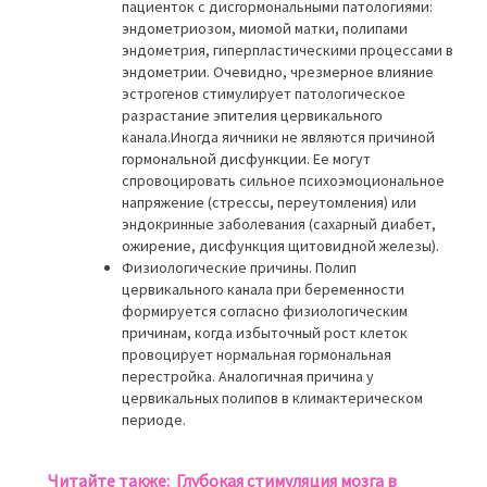
пациенток с дисгормональными патологиями:
эндометриозом, миомой матки, полипами
эндометрия, гиперпластическими процессами в
эндометрии. Очевидно, чрезмерное влияние
эстрогенов стимулирует патологическое
разрастание эпителия цервикального
канала.Иногда яичники не являются причиной
гормональной дисфункции. Ее могут
спровоцировать сильное психоэмоциональное
напряжение (стрессы, переутомления) или
эндокринные заболевания (сахарный диабет,
ожирение, дисфункция щитовидной железы).
Физиологические причины. Полип
цервикального канала при беременности
формируется согласно физиологическим
причинам, когда избыточный рост клеток
провоцирует нормальная гормональная
перестройка. Аналогичная причина у
цервикальных полипов в климактерическом
периоде.
Читайте также:
Глубокая стимуляция мозга в