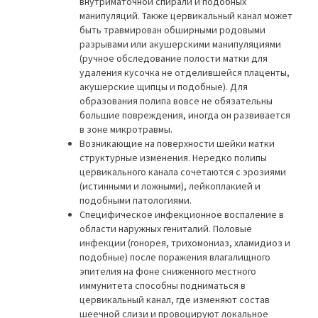
внутриматочной спирали и подобных
манипуляций. Также цервикальный канал может
быть травмирован обширными родовыми
разрывами или акушерскими манипуляциями
(ручное обследование полости матки для
удаления кусочка не отделившейся плаценты,
акушерские щипцы и подобные). Для
образования полипа вовсе не обязательны
большие повреждения, иногда он развивается
в зоне микротравмы.
Возникающие на поверхности шейки матки
структурные изменения. Нередко полипы
цервикального канала сочетаются с эрозиями
(истинными и ложными), лейкоплакией и
подобными патологиями.
Специфическое инфекционное воспаление в
области наружных гениталий. Половые
инфекции (гонорея, трихомониаз, хламидиоз и
подобные) после поражения влагалищного
эпителия на фоне сниженного местного
иммунитета способны подниматься в
цервикальный канал, где изменяют состав
шеечной слизи и провоцируют локальное