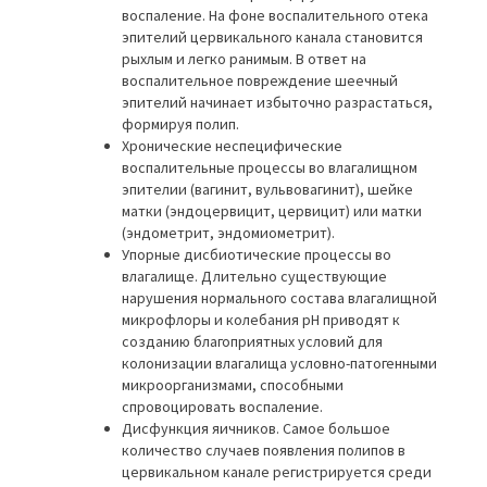
воспаление. На фоне воспалительного отека
эпителий цервикального канала становится
рыхлым и легко ранимым. В ответ на
воспалительное повреждение шеечный
эпителий начинает избыточно разрастаться,
формируя полип.
Хронические неспецифические
воспалительные процессы во влагалищном
эпителии (вагинит, вульвовагинит), шейке
матки (эндоцервицит, цервицит) или матки
(эндометрит, эндомиометрит).
Упорные дисбиотические процессы во
влагалище. Длительно существующие
нарушения нормального состава влагалищной
микрофлоры и колебания pH приводят к
созданию благоприятных условий для
колонизации влагалища условно-патогенными
микроорганизмами, способными
спровоцировать воспаление.
Дисфункция яичников. Самое большое
количество случаев появления полипов в
цервикальном канале регистрируется среди