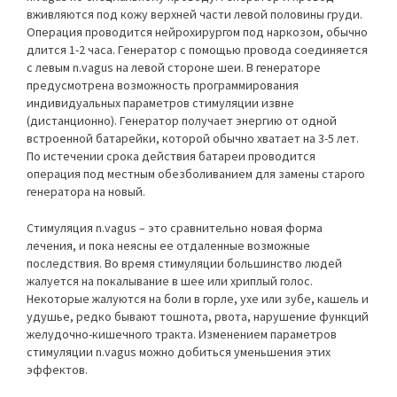
вживляются под кожу верхней части левой половины груди.
Операция проводится нейрохирургом под наркозом, обычно
длится 1-2 часа. Генератор с помощью провода соединяется
с левым n.vagus на левой стороне шеи. В генераторе
предусмотрена возможность программирования
индивидуальных параметров стимуляции извне
(дистанционно). Генератор получает энергию от одной
встроенной батарейки, которой обычно хватает на 3-5 лет.
По истечении срока действия батареи проводится
операция под местным обезболиванием для замены старого
генератора на новый.
Стимуляция n.vagus – это сравнительно новая форма
лечения, и пока неясны ее отдаленные возможные
последствия. Во время стимуляции большинство людей
жалуется на покалывание в шее или хриплый голос.
Некоторые жалуются на боли в горле, ухе или зубе, кашель и
удушье, редко бывают тошнота, рвота, нарушение функций
желудочно-кишечного тракта. Изменением параметров
стимуляции n.vagus можно добиться уменьшения этих
эффектов.