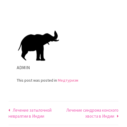
ADMIN
This post was posted in
Медтуризм
Навигация
Лечение затылочной
Лечение синдрома конского
невралгии в Индии
хвоста в Индии
по
записям