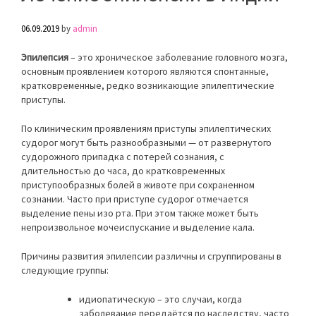
06.09.2019
by
admin
Эпилепсия
– это хроническое заболевание головного мозга,
основным проявлением которого являются спонтанные,
кратковременные, редко возникающие эпилептические
приступы.
По клиническим проявлениям приступы эпилептических
судорог могут быть разнообразными — от развернутого
судорожного припадка с потерей сознания, с
длительностью до часа, до кратковременных
приступообразных болей в животе при сохраненном
сознании. Часто при приступе судорог отмечается
выделение пены изо рта. При этом также может быть
непроизвольное мочеиспускание и выделение кала.
Причины развития эпилепсии различны и сгруппированы в
следующие группы:
идиопатическую – это случаи, когда
заболевание передаётся по наследству, часто