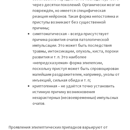
через десятки поколений. Органически мозг не
повреждён, но имеется специфическая
реакция нейронов. Такая форма непостоянна и
приступы возникают без существенной
причины;
симптоматическая – всегда присутствует
причина развития очагов патологической
импульсации. Это может быть последствия
травмы, интоксикации, опухоль, киста, пороки
развития и т. п. Это наиболее
«непредсказуемая» форма эпилепсии,
поскольку приступ может быть спровоцирован
малейшим раздражителем, например, уколы от
инъекций, сильная обида и т. п;
криптогенная – не удаётся точно установить
истинную причину возникновения
нехарактерных (несвоевременных) импульсных
очагов.
Проявления эпилептических припадков варьируют от