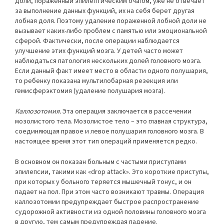
доли, пораженный эпилептическим очагом, уже не отвечает
за выполнение данных функций, их на себя берет другая
лобная доля. Поэтому удаление пораженной лобной доли не
вызывает каких-либо проблем с памятью или эмоциональной
сферой. Фактически, после операции наблюдается
улучшение этих функций мозга. У детей часто может
наблюдаться патология нескольких долей головного мозга.
Если данный факт имеет место в области одного полушария,
то ребенку показана мультилобарная резекция или
гемисферэктомия (удаление полушария мозга).
Каллозотомия.
Эта операция заключается в рассечении
мозолистого тела. Мозолистое тело – это главная структура,
соединяющая правое и левое полушария головного мозга. В
настоящее время этот тип операций применяется редко.
В основном он показан больным с частыми приступами
эпилепсии, такими как «drop attack». Это короткие приступы,
при которых у больного теряется мышечный тонус, и он
падает на пол. При этом часто возникают травмы. Операция
каллозотомии предупреждает быстрое распространение
судорожной активности из одной половины головного мозга
в другую, тем самым предупреждая падение.