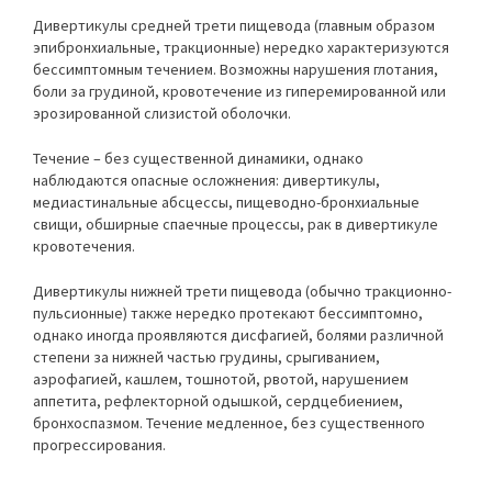
Дивертикулы средней трети пищевода (главным образом
эпибронхиальные, тракционные) нередко характеризуются
бессимптомным течением. Возможны нарушения глотания,
боли за грудиной, кровотечение из гиперемированной или
эрозированной слизистой оболочки.
Течение – без существенной динамики, однако
наблюдаются опасные осложнения: дивертикулы,
медиастинальные абсцессы, пищеводно-бронхиальные
свищи, обширные спаечные процессы, рак в дивертикуле
кровотечения.
Дивертикулы нижней трети пищевода (обычно тракционно-
пульсионные) также нередко протекают бессимптомно,
однако иногда проявляются дисфагией, болями различной
степени за нижней частью грудины, срыгиванием,
аэрофагией, кашлем, тошнотой, рвотой, нарушением
аппетита, рефлекторной одышкой, сердцебиением,
бронхоспазмом. Течение медленное, без существенного
прогрессирования.