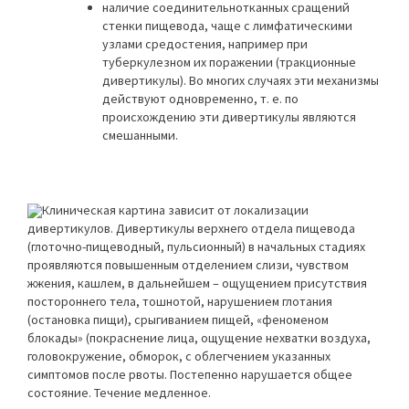
наличие соединительнотканных сращений
стенки пищевода, чаще с лимфатическими
узлами средостения, например при
туберкулезном их поражении (тракционные
дивертикулы). Во многих случаях эти механизмы
действуют одновременно, т. е. по
происхождению эти дивертикулы являются
смешанными.
Клиническая картина зависит от локализации
дивертикулов. Дивертикулы верхнего отдела пищевода
(глоточно-пищеводный, пульсионный) в начальных стадиях
проявляются повышенным отделением слизи, чувством
жжения, кашлем, в дальнейшем – ощущением присутствия
постороннего тела, тошнотой, нарушением глотания
(остановка пищи), срыгиванием пищей, «феноменом
блокады» (покраснение лица, ощущение нехватки воздуха,
головокружение, обморок, с облегчением указанных
симптомов после рвоты. Постепенно нарушается общее
состояние. Течение медленное.