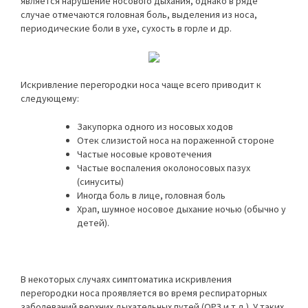
является нарушение носового дыхания, однако в ряде
случае отмечаются головная боль, выделения из носа,
периодические боли в ухе, сухость в горле и др.
Искривление перегородки носа чаще всего приводит к
следующему:
Закупорка одного из носовых ходов
Отек слизистой носа на пораженной стороне
Частые носовые кровотечения
Частые воспаления околоносовых пазух
(синуситы)
Иногда боль в лице, головная боль
Храп, шумное носовое дыхание ночью (обычно у
детей).
В некоторых случаях симптоматика искривления
перегородки носа проявляется во время респираторных
заболеваний верхних дыхательных путей (ОРЗ и т.д.). У таких