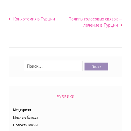
Навигация
Конхотомия в Турции
Полипы голосовых связок —
лечение в Турции
по
записям
Найти:
РУБРИКИ
Медтуризм
Мясные блюда
Новости кухни