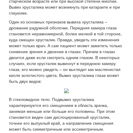
старческом возрасте или при высокой степени миопии.
Вывих хрусталика может возникнуть при катаракте и при
глаукоме.
Один из основных признаков вывиха хрусталика –
дрожание радужной оболочки. Передняя камера глаза
становится неравномерной, более мелкой в той стороне,
куда смещен хрусталик. Правда, увидеть эти изменения
может только врач. А сам пациент может заметить только
снижение зрения и двоение в глазах. Причем в глазах
двоится даже если смотреть одним глазом. В некоторых
случаях, если хрусталик вывихнут в переднюю камеру
глаза, его можно увидеть – он выглядит как маслянистая
капля золотистого цвета. Вывих хрусталика глаза может
быть двух видов:
В стекловидное тело. Подвывих хрусталика
характеризуется его смещением в область зрачка,
занимая меньше или больше его половины. При этом
становится виден сам дислоцированный хрусталик,
точнее его выпуклый край, а направление смещения
может быть симметричным или ассиметричным.