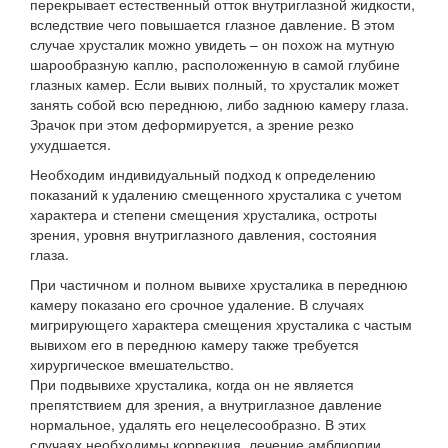
перекрывает естественный отток внутриглазной жидкости,
вследствие чего повышается глазное давление. В этом
случае хрусталик можно увидеть – он похож на мутную
шарообразную каплю, расположенную в самой глубине
глазных камер. Если вывих полный, то хрусталик может
занять собой всю переднюю, либо заднюю камеру глаза.
Зрачок при этом деформируется, а зрение резко
ухудшается.
Необходим индивидуальный подход к определению
показаний к удалению смещенного хрусталика с учетом
характера и степени смещения хрусталика, остроты
зрения, уровня внутриглазного давления, состояния
глаза.
При частичном и полном вывихе хрусталика в переднюю
камеру показано его срочное удаление. В случаях
мигрирующего характера смещения хрусталика с частым
вывихом его в переднюю камеру также требуется
хирургическое вмешательство.
При подвывихе хрусталика, когда он не является
препятствием для зрения, а внутриглазное давление
нормальное, удалять его нецелесообразно. В этих
случаях необходимы коррекция, лечение амблиопии,