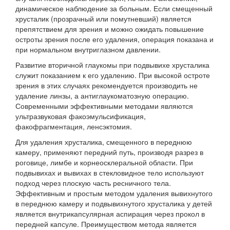
динамическое наблюдение за больным. Если смещенный
хрусталик (прозрачный или помутневший) является
препятствием для зрения и можно ожидать повышение
остроты зрения после его удаления, операция показана и
при нормальном внутриглазном давлении.
Развитие вторичной глаукомы при подвывихе хрусталика
служит показанием к его удалению. При высокой остроте
зрения в этих случаях рекомендуется производить не
удаление линзы, а антиглаукоматозную операцию.
Современными эффективными методами являются
ультразвуковая факоэмульсификация,
факофрагментация, ленсэктомия.
Для удаления хрусталика, смещенного в переднюю
камеру, применяют передний путь, производя разрез в
роговице, лимбе и корнеосклеральной области. При
подвывихах и вывихах в стекловидное тело используют
подход через плоскую часть ресничного тела.
Эффективным и простым методом удаления вывихнутого
в переднюю камеру и подвывихнутого хрусталика у детей
является внутрикапсулярная аспирация через прокол в
передней капсуле. Преимуществом метода является