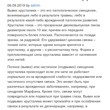
06.09.2019
by
admin
Вывих хрусталика – это его патологическое смещение,
возникающее либо в результате травмы, либо в
результате какой-либо врожденной патологии развития.
Хрусталик глаза – это прозрачная двояковыпуклая линза
диаметром около 10 мм, причем его передняя
поверхность более плоская. Располагается он позади
зрачка, за радужкой. Его удерживает циннова связка –
тонкие нити, которые одним концом крепятся к
хрусталику, а другим – к реснитчатому телу. Форма и
преломляющая сила хрусталика зависят от натяжения
этих нитей.
Полное (вывих) или частичное (подвывих) смещение
хрусталика происходит если эти нити не работают
нормально из-за врожденной слабости, недоразвития или
частичного отсутствия связок. Это может быть при
различных врожденных заболеваниях, например, при
синдроме Марфана. Кроме того, связки могут
повредиться или порваться при травме глаза. Вывих или
подвывих хрусталика может произойти и при ослаблении
связок в результате их дегенерации, например, в