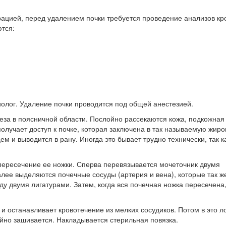
рацией, перед удалением почки требуется проведение анализов кр
ются:
олог. Удаление почки проводится под общей анестезией.
реза в поясничной области. Послойно рассекаются кожа, подкожная
получает доступ к почке, которая заключена в так называемую жир
ем и выводится в рану. Иногда это бывает трудно технически, так к
пересечение ее ножки. Сперва перевязывается мочеточник двумя
лее выделяются почечные сосуды (артерия и вена), которые так же
у двумя лигатурами. Затем, когда вся почечная ножка пересечена,
 и останавливает кровотечение из мелких сосудиков. Потом в это л
ойно зашивается. Накладывается стерильная повязка.