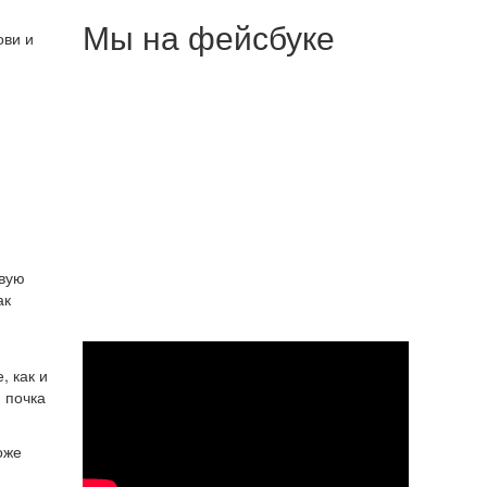
Мы на фейсбуке
ови и
овую
ак
, как и
 почка
оже