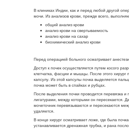
В клиниках Индии, как и перед любой другой опе
мочи. Из анализов крови, прежде всего, выполня
общий анализ крови
анализ крови на свертываемость
анализ крови на сахар
биохимический анализ крови
Перед операцией больного осматривает анестези
Доступ к почек осуществляется путем косого раз
клетчатка, фасции и мышцы. После этого хирург 
капсулу. Из этой капсулы почка выделяется пальц
почка может быть в спайках и рубцах.
После выделения почки проводится перевязка и 
лигатурами, между которыми он пересекается. Да
мочеточник перевязываются и пересекаются межд
удаляется.
В конце хирург осматривает ложе, где была почка
устанавливается дренажная трубка, и рана посл