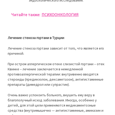
эндоскопического исследования.
Читайте также:
ПСИХООНКОЛОГИЯ
Лечение стеноза гортани в Турции
Лечение стеноза гортани зависит от того, что является его
причиной.
При остром аллергическом отеке слизистой гортани – отек
Квинке – лечение заключается в немедленной
противоаллергической терапии: внутривенно вводятся
стероиды (прединзолон, дексаметазон), антигистаминные
препараты (димедрол или супрастин).
Очень важно успокоить больного, внушить ему веру в
благополучный исход заболевания. Иногда, особенно у
детей, для этой цели применяются медикаментозные
средства (внутримышечно — антигистаминные, аминазин и