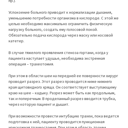
пр.).
Успокоение больного приводит к нормализации дыхания,
уменьшению потребности организма в кислороде. С этой же
целью необходимо максимально ограничить физическую
нагрузку больного, создать ему голосовой покой.
Обязательно подача кислорода через маску или носовой
катетер.
В случае тяжелого проявления стеноза гортани, когда у
пациента наступает удушье, необходима экстренная
операция – трахеотомия.
При этом в области шеи на передней ее поверхности хирург
проводит разрез. Этот разрез проводится ниже нижнего
края щитовидного хряща. Он соответствует выступающему
краю на шее – кадыку. Разрез может быть как продольным,
так и поперечным. В проделанный разрез вводится трубка,
через которую пациент и дышит.
При возможности провести интубацию трахеи, пока ведется
подготовка к ней, пациенту проводится пункционная
чрескожная трахеостомия. При этом в область трахеи