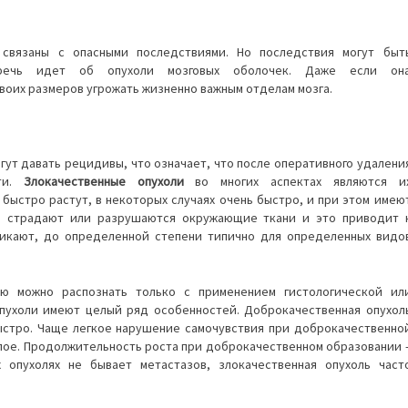
вязаны с опасными последствиями. Но последствия могут быт
 речь идет об опухоли мозговых оболочек. Даже если он
своих размеров угрожать жизненно важным отделам мозга.
гут давать рецидивы, что означает, что после оперативного удалени
сти.
Злокачественные опухоли
во многих аспектах являются и
быстро растут, в некоторых случаях очень быстро, и при этом имею
го страдают или разрушаются окружающие ткани и это приводит 
никают, до определенной степени типично для определенных видо
ю можно распознать только с применением гистологической ил
опухоли имеют целый ряд особенностей. Доброкачественная опухол
ыстро. Чаще легкое нарушение самочувствия при доброкачественно
елое. Продолжительность роста при доброкачественном образовании 
 опухолях не бывает метастазов, злокачественная опухоль част