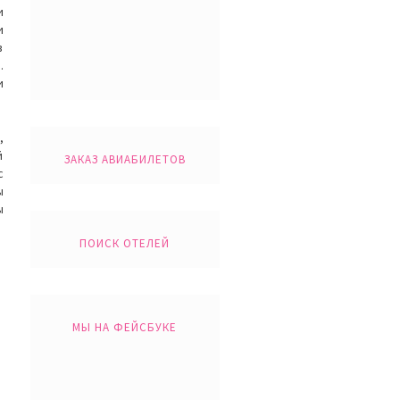
и
и
в
.
и
,
й
ЗАКАЗ АВИАБИЛЕТОВ
с
ы
ы
ПОИСК ОТЕЛЕЙ
МЫ НА ФЕЙСБУКЕ