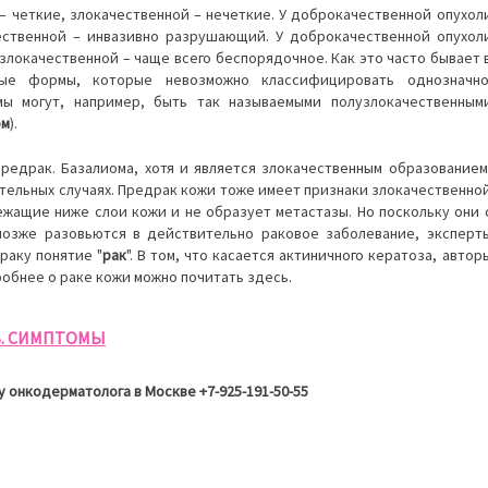
– четкие, злокачественной – нечеткие. У доброкачественной опухол
ественной – инвазивно разрушающий. У доброкачественной опухол
злокачественной – чаще всего беспорядочное. Как это часто бывает 
ые формы, которые невозможно классифицировать однозначно
 могут, например, быть так называемыми полузлокачественным
ом
).
редрак. Базалиома, хотя и является злокачественным образованием
тельных случаях. Предрак кожи тоже имеет признаки злокачественно
лежащие ниже слои кожи и не образует метастазы. Но поскольку они 
озже разовьются в действительно раковое заболевание, эксперт
раку понятие "
рак
". В том, что касается актиничного кератоза, автор
обнее о раке кожи можно почитать здесь.
В. СИМПТОМЫ
у онкодерматолога в Москве +7-925-191-50-55