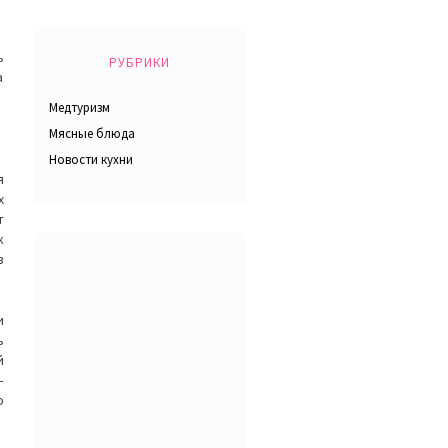
ь
РУБРИКИ
а
Медтуризм
Мясные блюда
Новости кухни
я
х
т
к
в
и
ь
й
–
о