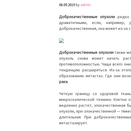
06.09.2019
by
admin
Доброкачественные опухоли
редко с
драматичными, если, например,
доброкачественная, она может из-за 
Доброкачественные опухоли
также мо
опухоль снова может начать ра
противоположностью. Чаще всего они 
тенденцию расширяться. Из-за это
образованию метастаз. Где они воз
рака
.
Четкую границу со здоровой ткань
микроскопической техники. Клетки 
медленно растет, злокачественная б
опухоли, при злокачественной — тяж
длительная. При доброкачественных
метастазирует.