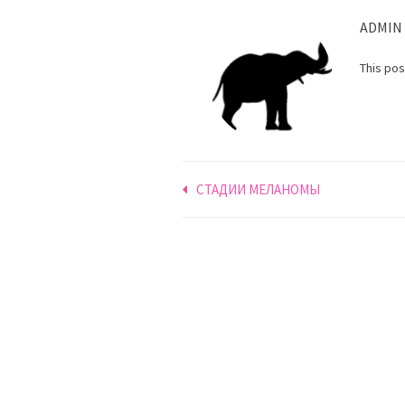
ADMIN
This po
Навигация
СТАДИИ МЕЛАНОМЫ
по
записям