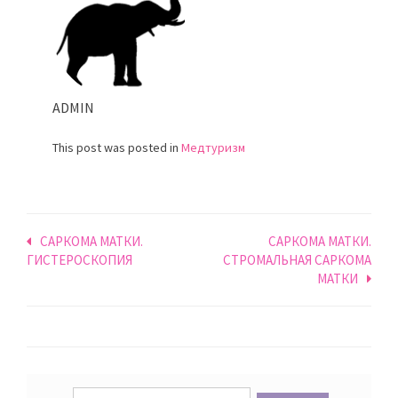
ADMIN
This post was posted in
Медтуризм
Навигация
CАРКОМА МАТКИ.
CАРКОМА МАТКИ.
ГИСТЕРОСКОПИЯ
СТРОМАЛЬНАЯ САРКОМА
по
МАТКИ
записям
Найти: