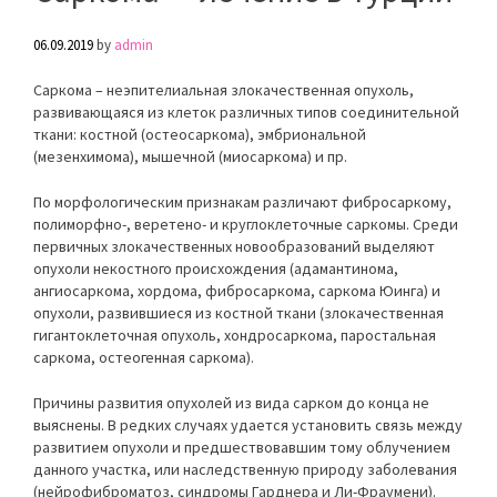
06.09.2019
by
admin
Саркома – неэпителиальная злокачественная опухоль,
развивающаяся из клеток различных типов соединительной
ткани: костной (остеосаркома), эмбриональной
(мезенхимома), мышечной (миосаркома) и пр.
По морфологическим признакам различают фибросаркому,
полиморфно-, веретено- и круглоклеточные саркомы. Среди
первичных злокачественных новообразований выделяют
опухоли некостного происхождения (адамантинома,
ангиосаркома, хордома, фибросаркома, саркома Юинга) и
опухоли, развившиеся из костной ткани (злокачественная
гигантоклеточная опухоль, хондросаркома, паростальная
саркома, остеогенная саркома).
Причины развития опухолей из вида сарком до конца не
выяснены. В редких случаях удается установить связь между
развитием опухоли и предшествовавшим тому облучением
данного участка, или наследственную природу заболевания
(нейрофиброматоз, синдромы Гарднера и Ли-Фраумени).