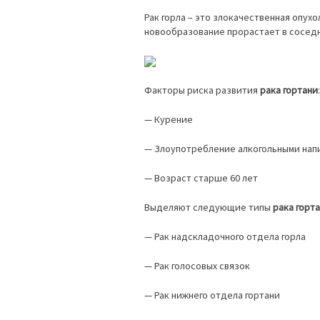
Рак горла – это злокачественная опухо
новообразование прорастает в соседн
Факторы риска развития
рака гортани
:
— Курение
— Злоупотребление алкогольными нап
— Возраст старше 60 лет
Выделяют следующие типы
рака горт
— Рак надскладочного отдела горла
— Рак голосовых связок
— Рак нижнего отдела гортани