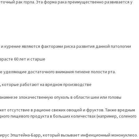
точный рак горла. Эта форма рака преимущественно развивается у
 и курение являются факторами риска развития данной патологии
зрасте 60 лет и старше
не уделяющие достаточного внимания гигиене полости рта.
й, которые работают на вредном производстве
анамнезе злокачественную опухоль в области шеи или головы
жет отсутствие в рационе свежих овощей и фруктов. Также вредным
дного пищевого продукта в больших количествах (например, соленого
вирус Эпштейна-Барр, который вызывает инфекционный мононуклеоз.