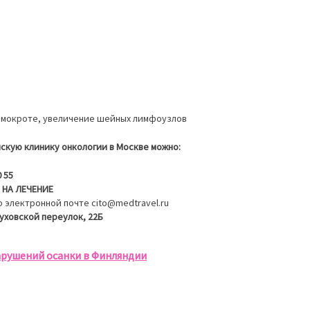
в мокроте, увеличение шейных лимфоузлов
йскую клинику онкологии в Москве можно:
0 55
 НА ЛЕЧЕНИЕ
 электронной почте cito@medtravel.ru
уховской переулок, 22Б
арушений осанки в Финляндии