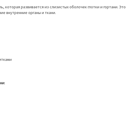
ль, которая развивается из слизистых оболочек глотки и гортани. Это
ие внутренние органы и ткани.
итками
ани
: