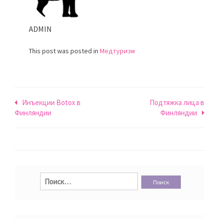
ADMIN
This post was posted in
Медтуризм
Навигация
Инъекции Botox в
Подтяжка лица в
Финляндии
Финляндии
по
записям
Найти: