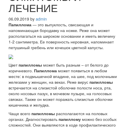
ЛЕЧЕНИЕ
06.09.2019
by
admin
Папиллома
— это выпуклость, свисающая и
напоминающая бородавку на ножке. Реже она может
располагаться на широком основании и иметь величину
1-2 сантиметра. Ее поверхность неровная, напоминает
петушиный гребень или кочешок цветной капусты.
Цвет
папилломы
может быть разным – от белого до
коричневого.
Папиллома
может появиться в любом
месте: в подмышечной впадине, на шее, под молочными
железами у женщин, на веках. Реже вирус
папилломы
встречается на слизистой оболочке полости носа, рта,
около носовых пазух, в мочевом пузыре, на голосовых
связках. Также он может поражать слизистые оболочки
кишечника и желудка.
Чаще всего
папилломы
располагаются на половых
органах. Диагностировать
папиллому
можно без особых
сложностей. Они выявляются в ходе профилактического