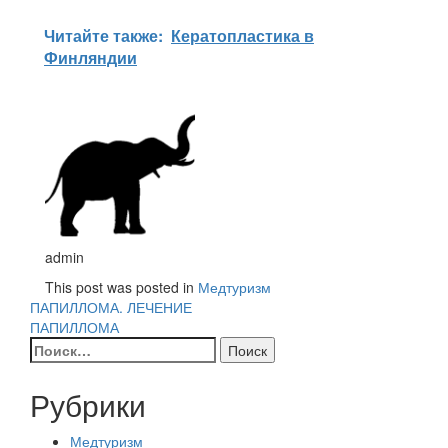
Читайте также:
Кератопластика в
Финляндии
admin
This post was posted in
Медтуризм
Навигация
ПАПИЛЛОМА. ЛЕЧЕНИЕ
ПАПИЛЛОМА
по
Найти:
записям
Рубрики
Медтуризм