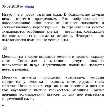
06.09.2019
by
admin
Невус
– это порок развития кожи. В большинстве случаев
невус
является врожденным. Это доброкачественное
новообразование, чаще всего не имеющее склонности к
злокачественному перерождению. На ограниченном участке
скапливаются особенные клетки – невоциты, содержащие
большое количество пигмента меланина. Невоциты – это
патологически измененные меланоциты.
Меланоциты в норме выделяют меланин и придают окраску
коже. Синонимом пигментного
невуса
является
невоклеточный
невус
. Идентичными понятиями являются
невус
и родинка.
Меланин является природным красителем, который
содержится у человека в волосах, коже, радужке глаза,
сетчатке. Интенсивность окраски кожи человека и цвет его
глаз обусловлена именно количеством меланина. Точные
причины возникновения
невусов
до сих пор неизвестны
современной науке.