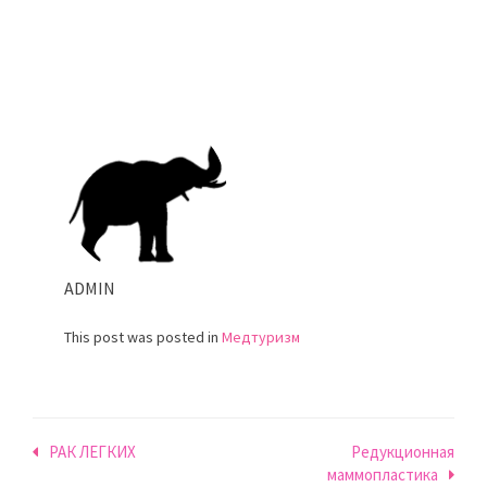
ADMIN
This post was posted in
Медтуризм
Навигация
РАК ЛЕГКИХ
Редукционная
маммопластика
по