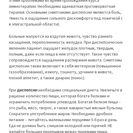
этими проблемами во время прохождения курса
химиотерапии. Необходима адекватная противорвотная
терапия. Основными симптомами диспепсии являются боль,
тяжесть и ощущение сильного дискомфорта под ложечкой (
в эпигастральной области).
Больные жалуются на вздутие живота, чувство раннего
насыщения, переполненность желудка. При диспепсических
явлениях пациент ощущает желудок плотным, твердым,
полным, даже если пища в нем отсутствует. Такое чувство
сопровождается ощущением распирания живота. Симптомы
диспепсии также включают в себя метеоризм (повышенное
газообразование), изжогу, тошноту, урчание в животе,
плохой аппетит, а также диарею (понос).
При
диспепсии
необходима специальная диета. Увеличьте в
рационе количество пищи, которая богата белками и
ограничить потребление углеводов. Богатая белком пища –
это рыба, мясо, творог, а также наваристые мясные бульоны.
Сократите употребление жиров. Необходимо дробное
питание – питайтесь маленькими порциями 5-6 раз в день.
Еда не должна быть слишком холодной или горячей. НЕ
делайте больших перерывов между приемами пищи.