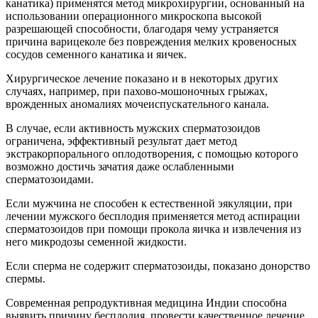
канатика) применятся метод микрохирургии, основанный на
использовании операционного микроскопа высокой
разрешающей способности, благодаря чему устраняется
причина варицеколе без повреждения мелких кровеносных
сосудов семенного канатика и яичек.
Хирургическое лечение показано и в некоторых других
случаях, например, при пахово-мошоночных грыжах,
врожденных аномалиях мочеиспускательного канала.
В случае, если активность мужских сперматозоидов
ограничена, эффективный результат дает метод
экстракорпорального оплодотворения, с помощью которого
возможно достичь зачатия даже ослабленными
сперматозоидами.
Если мужчина не способен к естественной эякуляции, при
лечении мужского бесплодия применяется метод аспирации
сперматозоидов при помощи прокола яичка и извлечения из
него микродозы семенной жидкости.
Если сперма не содержит сперматозоиды, показано донорство
спермы.
Современная репродуктивная медицина Индии способна
выявить причину бесплодия, провести качественное лечение