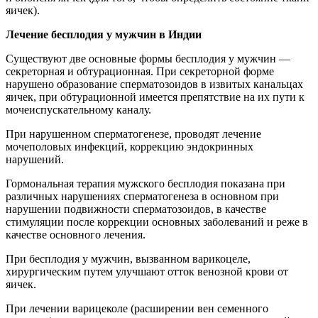
яичек).
Лечение бесплодия у мужчин в Индии
Существуют две основные формы бесплодия у мужчин —
секреторная и обтурационная. При секреторной форме
нарушено образование сперматозоидов в извитых канальцах
яичек, при обтурационной имеется препятствие на их пути к
мочеиспускательному каналу.
При нарушенном сперматогенезе, проводят лечение
мочеполовых инфекций, коррекцию эндокринных
нарушений.
Гормональная терапия мужского бесплодия показана при
различных нарушениях сперматогенеза в основном при
нарушении подвижности сперматозоидов, в качестве
стимуляции после коррекции основных заболеваний и реже в
качестве основного лечения.
При бесплодия у мужчин, вызванном варикоцеле,
хирургическим путем улучшают отток венозной крови от
яичек.
При лечении варицеколе (расширении вен семенного