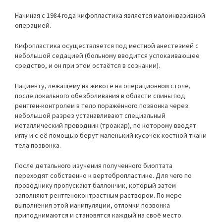
Начиная с 1984 года кифопластика является малоинвазивной
операцией.
Кифопластика осуществляется под местной анестезией с
небольшой седацией (больному вводится успокаивающее
средство, и он при этом остаётся в сознании).
Пациенту, лежащему на животе на операционном столе,
после локального обезболивания в области спины под
рентген-контролем в тело поражённого позвонка через
небольшой разрез устанавливают специальный
металлический проводник (троакар), по которому вводят
иглу и с её помощью берут маленький кусочек костной ткани
тела позвонка.
После детального изучения полученного биоптата
переходят собственно к вертебропластике. Для чего по
проводнику пропускают баллончик, который затем
заполняют рентгеноконтрастным раствором. По мере
выполнения этой манипуляции, отломки позвонка
приподнимаются и становятся каждый на своё место.