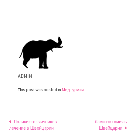
ADMIN
This post was posted in
Медтуризм
Навигация
Поликистоз яичников —
Ламинэктомия в
лечение в Швейцарии
Швейцарии
по