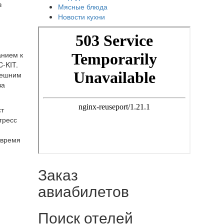
в
Мясные блюда
Новости кухни
анием к
-KIT.
нешним
за
ст
гресс
 время
Заказ
авиабилетов
Поиск отелей