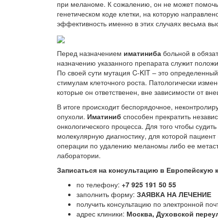
при меланоме. К сожалению, он не может помочь
генетическом коде клетки, на которую направлено
эффективность именно в этих случаях весьма вы
Перед назначением
иматиниба
больной в обяза
назначению указанного препарата служит положи
По своей сути мутация C-KIT – это определенны
стимулам клеточного роста. Патологически измен
которые он ответственен, вне зависимости от вн
В итоге происходит беспорядочное, неконтролиру
опухоли.
Иматиниб
способен прекратить независ
онкологического процесса. Для того чтобы судит
молекулярную диагностику, для которой пациент 
операции по удалению меланомы либо ее метаста
лаборатории.
Записаться на консультацию в Европейскую 
по телефону:
+7 925 191 50 55
заполнить форму:
ЗАЯВКА НА ЛЕЧЕНИЕ
получить консультацию по электронной почт
адрес клиники:
Москва, Духовской переул