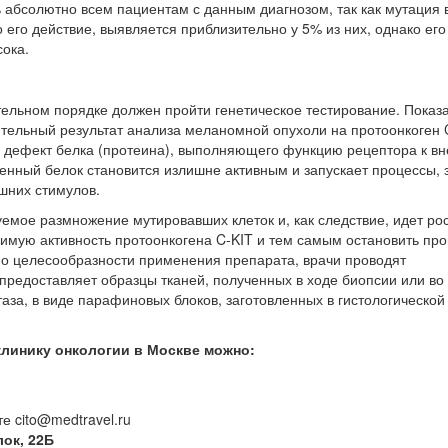
 абсолютно всем пациентам с данным диагнозом, так как мутация 
 его действие, выявляется приблизительно у 5% из них, однако его
сока.
тельном порядке должен пройти генетическое тестирование. Показ
тельный результат анализа меланомной опухоли на протоонкоген C
й дефект белка (протеина), выполняющего функцию рецептора к в
енный белок становится излишне активным и запускает процессы, 
ешних стимулов.
емое размножение мутировавших клеток и, как следствие, идет ро
имую активность протоонкогена C-KIT и тем самым остановить про
ь о целесообразности применения препарата, врачи проводят
предоставляет образцы тканей, полученных в ходе биопсии или во
за, в виде парафиновых блоков, заготовленных в гистологической
клинику онкологии в Москве можно:
е cito@medtravel.ru
ок, 22Б