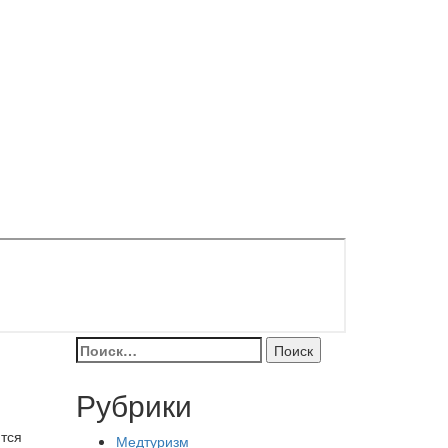
Найти:
Рубрики
ются
Медтуризм