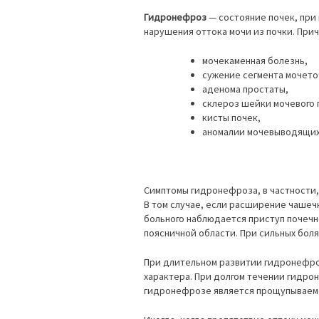
Гидронефроз
— состояние почек, при
нарушения оттока мочи из почки. При
мочекаменная болезнь,
сужение сегмента мочето
аденома простаты,
склероз шейки мочевого 
кисты почек,
аномалии мочевыводящих 
Симптомы гидронефроза, в частности, 
В том случае, если расширение чашеч
больного наблюдается приступ почечн
поясничной области. При сильных бол
При длительном развитии гидронефро
характера. При долгом течении гидро
гидронефрозе является прощупываем