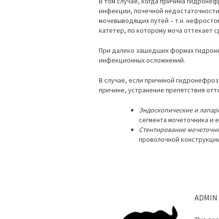
В том случае, когда причина гидроне
инфекции, почечной недостаточности
мочевыводящих путей – т.н. нефросто
катетер, по которому моча оттекает с
При далеко зашедших формах гидроне
инфекционных осложнений.
В случае, если причиной гидронефроза
причине, устранение препятствия отто
Эндоскопические и лапар
сегмента мочеточника и е
Стентирование мочеточн
проволочной конструкции
ADMIN