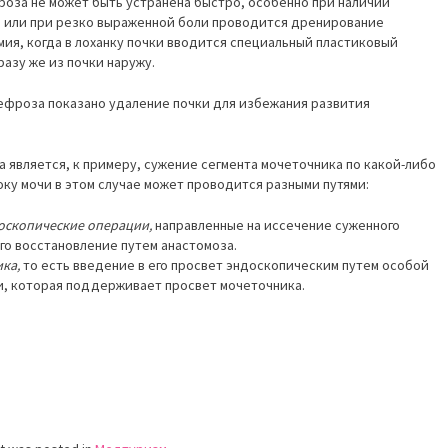
фроза не может быть устранена быстро, особенно при наличии
 или при резко выраженной боли проводится дренирование
мия, когда в лоханку почки вводится специальный пластиковый
разу же из почки наружу.
фроза показано удаление почки для избежания развития
 является, к примеру, сужение сегмента мочеточника по какой-либо
ку мочи в этом случае может проводится разными путями:
оскопические операции,
направленные на иссечение суженного
го восстановление путем анастомоза.
ика,
то есть введение в его просвет эндоскопическим путем особой
, которая поддерживает просвет мочеточника.