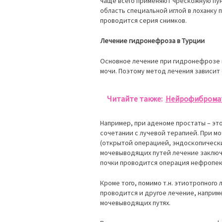
чаще всего применяют чрескожную пу
область специальной иглой в лоханку 
проводится серия снимков.
Лечение гидронефроза в Турции
Основное лечение при гидронефрозе н
мочи. Поэтому метод лечения зависит 
Читайте также:
Нейрофибромат
Например, при аденоме простаты – эт
сочетании с лучевой терапией. При м
(открытой операцией, эндоскопическ
мочевыводящих путей лечение заключа
почки проводится операция нефропек
Кроме того, помимо т.н. этиотропного
проводится и другое лечение, наприм
мочевыводящих путях.