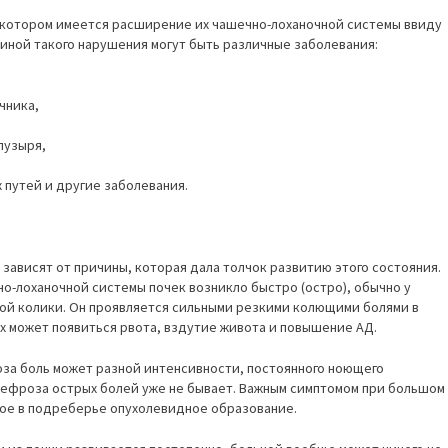
 котором имеется расширение их чашечно-лоханочной системы ввиду
чиной такого нарушения могут быть различные заболевания:
чника,
пузыря,
путей и другие заболевания.
зависят от причины, которая дала толчок развитию этого состояния.
но-лоханочной системы почек возникло быстро (остро), обычно у
ой колики. Он проявляется сильными резкими колющими болями в
ях может появиться рвота, вздутие живота и повышение АД.
за боль может разной интенсивности, постоянного ноющего
нефроза острых болей уже не бывает. Важным симптомом при большом
ое в подреберье опухолевидное образование.