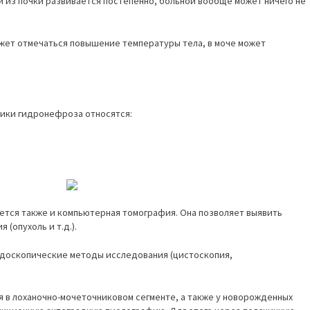
и из почки развивается постепенно, больной вообще может ничего не
жет отмечаться повышение температуры тела, в моче может
тики гидронефроза относятся:
ется также и компьютерная томография. Она позволяет выявить
 (опухоль и т.д.).
ндоскопические методы исследования (цистоскопия,
я в лоханочно-мочеточниковом сегменте, а также у новорожденных