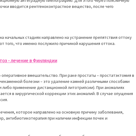
нкционную антеградную пиелографию. Для этого через поясничную
почки вводится рентгеноконтрастное вещество, после чего
а начальных стадиях направлено на устранение препятствия оттоку
от того, что именно послужило причиной нарушения оттока.
оз - лечение в Финляндии
о оперативное вмешательство. При раке простаты – простатэктомия в
очекаменной болезни – это удаление камней различными способами
и либо применение дистанционной литотрипсии). При аномалиях
ется в хирургической коррекции этих аномалий. В случае опущения
сия.
 лечения, которое направлено на основную причину заболевания,
ер, антибиотикотерапия при наличии инфекции почек и