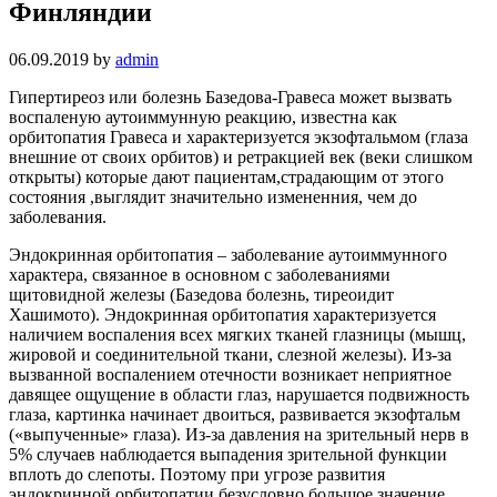
Финляндии
06.09.2019
by
admin
Гипертиреоз или болезнь Базедова-Гравеса может вызвать
воспаленую аутоиммунную реакцию, известна как
орбитопатия Гравеса и характеризуется экзофтальмом (глаза
внешние от своих орбитов) и ретракцией век (веки слишком
открыты) которые дают пациентам,страдающим от этого
состояния ,выглядит значительно измененния, чем до
заболевания.
Эндокринная орбитопатия – заболевание аутоиммунного
характера, связанное в основном с заболеваниями
щитовидной железы (Базедова болезнь, тиреоидит
Хашимото). Эндокринная орбитопатия характеризуется
наличием воспаления всех мягких тканей глазницы (мышц,
жировой и соединительной ткани, слезной железы). Из-за
вызванной воспалением отечности возникает неприятное
давящее ощущение в области глаз, нарушается подвижность
глаза, картинка начинает двоиться, развивается экзофтальм
(«выпученные» глаза). Из-за давления на зрительный нерв в
5% случаев наблюдается выпадения зрительной функции
вплоть до слепоты. Поэтому при угрозе развития
эндокринной орбитопатии безусловно большое значение