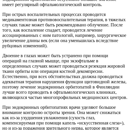
имеет регулярный офтальмологический контроль.
При острых воспалительных процессах проводится
медикаментозная противовоспалительная терапия, в тяжелых
случаях также может быть рекомендовано облучение. После
того, как воспаление спадает, проводится лечение
ассоциированных с ним патологий, например, хирургическое
увеличение длины век (если она уменьшилась вследствие
рубцовых изменений).
Двоение в глазах может быть устранено при помощи
операций на глазной мышце, при экзофтальме в
определенных случаях может проводиться резекция жировой
ткани орбиты или операция костной декомпресии.
Естественно, при всех обстоятельствах должна проводиться
адекватная терапия нарушения функции щитовидной железы,
поэтому лечение эндокринных орбитопатий в Финляндии
лучше всего проводить в офтальмологических клиниках,
являющихся частью многопрофильных медицинских центров.
При эндокринных орбитопатиях врачи уделяют большое
внимание контролю остроты зрения. Она может снижаться
как из-за ухудшения увлажнения (сухость глаз,
компенсируемая при помощи капель «искусственная слеза»),
но и из-за поражения зрительного нерва, которое является