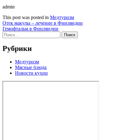
admin
This post was posted in
Медтуризм
Навигация
Отек макулы – лечение в Финляндии
Гемофтальм в Финляндии
по
Найти:
записям
Рубрики
Медтуризм
Мясные блюда
Новости кухни