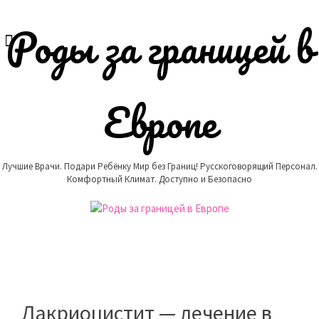
Skip
to
Роды за границей в
content
Европе
Лучшие Врачи. Подари Ребёнку Мир без Границ! Русскоговорящий Персонал.
Комфортный Климат. Доступно и Безопасно
Дакриоцистит — лечение в