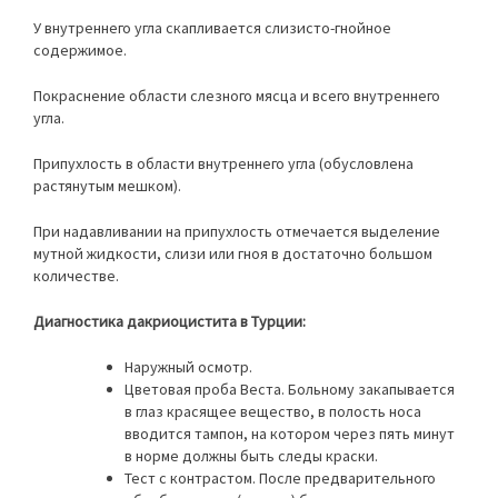
У внутреннего угла скапливается слизисто-гнойное
содержимое.
Покраснение области слезного мясца и всего внутреннего
угла.
Припухлость в области внутреннего угла (обусловлена
растянутым мешком).
При надавливании на припухлость отмечается выделение
мутной жидкости, слизи или гноя в достаточно большом
количестве.
Диагностика дакриоцистита в Турции:
Наружный осмотр.
Цветовая проба Веста. Больному закапывается
в глаз красящее вещество, в полость носа
вводится тампон, на котором через пять минут
в норме должны быть следы краски.
Тест с контрастом. После предварительного