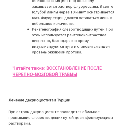
обезболивания (местно) больному
закапывается раствор флуоресцина. В свете
голубой лампы через 10 минут осматривается
глаз. Флуоресцин должен оставаться лишь в
небольшом количестве.
Рентгенография слезоотводящих путей. При
этом используется рентгеноконтрастное
вещество, благодаря которому
визуализируются пути и становится виден
уровень окклюзии протока.
Читайте также:
ВОССТАНОВЛЕНИЕ ПОСЛЕ
ЧЕРЕПНО-МОЗГОВОЙ ТРАВМЫ
Лечение дакриоцистита в Турции
При остром дакриоцистите проводится обильное
промывание слезоотводящих путей дезинфицирующими
растворами.