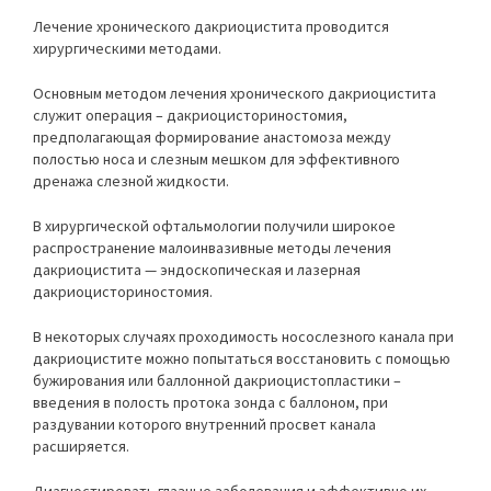
Лечение хронического дакриоцистита проводится
хирургическими методами.
Основным методом лечения хронического дакриоцистита
служит операция – дакриоцисториностомия,
предполагающая формирование анастомоза между
полостью носа и слезным мешком для эффективного
дренажа слезной жидкости.
В хирургической офтальмологии получили широкое
распространение малоинвазивные методы лечения
дакриоцистита — эндоскопическая и лазерная
дакриоцисториностомия.
В некоторых случаях проходимость носослезного канала при
дакриоцистите можно попытаться восстановить с помощью
бужирования или баллонной дакриоцистопластики –
введения в полость протока зонда с баллоном, при
раздувании которого внутренний просвет канала
расширяется.
Диагностировать глазные заболевания и эффективно их