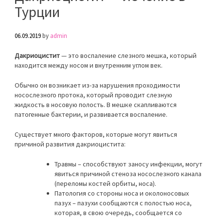
Турции
06.09.2019
by
admin
Дакриоцистит
— это воспаление слезного мешка, который
находится между носом и внутренним углом век.
Обычно он возникает из-за нарушения проходимости
носослезного протока, который проводит слезную
жидкость в носовую полость. В мешке скапливаются
патогенные бактерии, и развивается воспаление.
Существует много факторов, которые могут явиться
причиной развития дакриоцистита:
Травмы – способствуют заносу инфекции, могут
явиться причиной стеноза носослезного канала
(переломы костей орбиты, носа).
Патология со стороны носа и околоносовых
пазух – пазухи сообщаются с полостью носа,
которая, в свою очередь, сообщается со