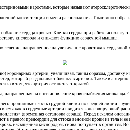
стериновыми наростами, которые называют атеросклеротически
зличной консистенции и места расположения. Такое многообраз
набжение сердца кровью. Клетки сердца при работе используют
доставку кислорода и снижают функцию сердечной мышцы.
мо лечение, направленное на увеличение кровотока к сердечно
) коронарных артерий, увеличивая, таким образом, доставку ки
етер, который раздавливает бляшку в артерии. Также в артерию
стью в том, что артерия останется открытой.
 направленная на восстановление кровоснабжения миокарда. Су
е чего пропиливает кость грудной клетки по средней линии груд
то время как в сердечные артерии вводится консервирующий рас
иоплегия» (временная остановка сердца). Перед началом опера
т в правом предсердии для оттока венозной крови из тела и е
 кровь, насыщенная кислородом, снова поступает в организм. В
потери. Это также позволяет присоединить шунты к аорте.