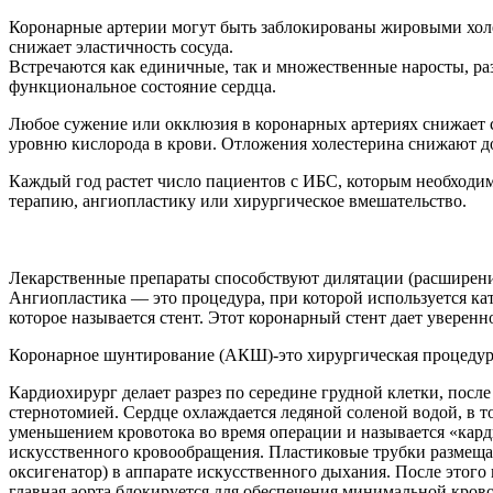
Коронарные артерии могут быть заблокированы жировыми холе
снижает эластичность сосуда.
Встречаются как единичные, так и множественные наросты, ра
функциональное состояние сердца.
Любое сужение или окклюзия в коронарных артериях снижает с
уровню кислорода в крови. Отложения холестерина снижают 
Каждый год растет число пациентов с ИБС, которым необходи
терапию, ангиопластику или хирургическое вмешательство.
Лекарственные препараты способствуют дилятации (расширению
Ангиопластика — это процедура, при которой используется кат
которое называется стент. Этот коронарный стент дает уверенно
Коронарное шунтирование (АКШ)-это хирургическая процедура,
Кардиохирург делает разрез по середине грудной клетки, посл
стернотомией. Сердце охлаждается ледяной соленой водой, в 
уменьшением кровотока во время операции и называется «кард
искусственного кровообращения. Пластиковые трубки размещаю
оксигенатор) в аппарате искусственного дыхания. После этого
главная аорта блокируется для обеспечения минимальной крово