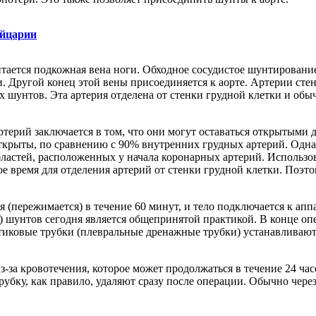
ейцарии
ается подкожная вена ноги. Обходное сосудистое шунтировани
. Другой конец этой вены присоединяется к аорте. Артерии стен
ых шунтов. Эта артерия отделена от стенки грудной клетки и об
ерий заключается в том, что они могут оставаться открытыми 
крыты, по сравнению с 90% внутренних грудных артерий. Одна
бластей, расположенных у начала коронарных артерий. Использо
 время для отделения артерий от стенки грудной клетки. Поэто
 (пережимается) в течение 60 минут, и тело подключается к ап
х) шунтов сегодня является общепринятой практикой. В конце о
стиковые трубки (плевральные дренажные трубки) устанавливают
-за кровотечения, которое может продолжаться в течение 24 ч
бку, как правило, удаляют сразу после операции. Обычно через