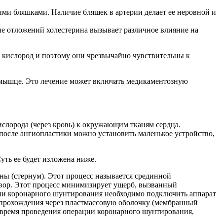
ми бляшками. Наличие бляшек в артерии делает ее неровной и
ие отложений холестерина вызывает различное влияние на
 кислород и поэтому они чрезвычайно чувствительны к
й мышце. Это лечение может включать медикаментозную
слорода (через кровь) к окружающим тканям сердца.
 после ангиопластики можно установить маленькое устройство,
ть ее будет изложена ниже.
ины (стернум). Этот процесс называется срединной
твор. Этот процесс минимизирует ущерб, вызванный
ции коронарного шунтирования необходимо подключить аппарат
е прохождения через пластмассовую оболочку (мембранный
о время проведения операции коронарного шунтирования,