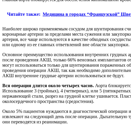
Читайте также:
Медицина в городах “Французской” Шв
Наиболее широко применяемым сосудом для шунтирования счит
коронарные артерии за пределами места сужения или закупорки
артерия, все чаще используются в качестве обходных сосудист
или одному из ее главных ответвлений вне области закупорки.
Основное преимущество использования внутренних грудных арт
после проведения АКШ, только 66% венозных имплантантов от
могут использоваться только для шунтирования пораженных о
проведения операции АКШ, так как необходимо дополнительное
АКШ внутренние грудные артерии использоваться не будут.
Вся операция длится около четырех часов.
Аорта блокируется
Использование 3 (тройных), 4 (четверных), или 5 (пятикратны
нержавеющей стали, разрез на грудной клетке ушивается. Пла
околосердечного пространства (средостения).
Около 5% пациентов нуждаются в диагностической операции из
извлекают на следующий день после операции. Дыхательную тру
они переводятся из реанимации.