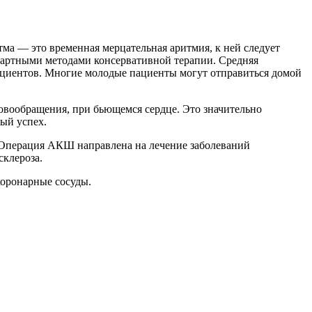
ма — это временная мерцательная аритмия, к ней следует
ндартными методами консервативной терапии. Средняя
ациентов. Многие молодые пациенты могут отправиться домой
овообращения, при бьющемся сердце. Это значительно
ый успех.
 Операция АКШ направлена на лечение заболеваний
склероза.
коронарные сосуды.