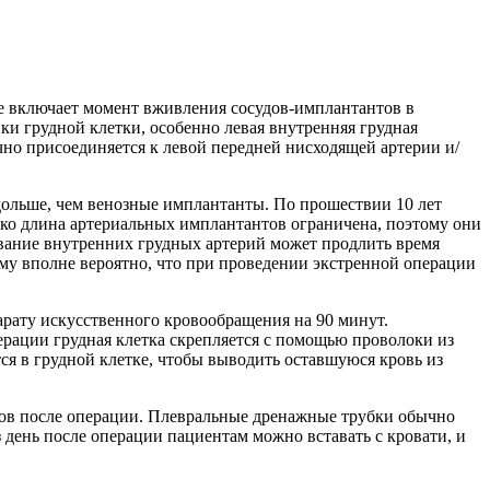
е включает момент вживления сосудов-имплантантов в
ки грудной клетки, особенно левая внутренняя грудная
ычно присоединяется к левой передней нисходящей артерии и/
дольше, чем венозные имплантанты. По прошествии 10 лет
ко длина артериальных имплантантов ограничена, поэтому они
вание внутренних грудных артерий может продлить время
му вполне вероятно, что при проведении экстренной операции
парату искусственного кровообращения на 90 минут.
перации грудная клетка скрепляется с помощью проволоки из
ся в грудной клетке, чтобы выводить оставшуюся кровь из
асов после операции. Плевральные дренажные трубки обычно
 день после операции пациентам можно вставать с кровати, и