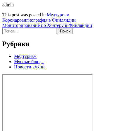
admin
This post was posted in
Медтуризм
Навигация
Коронароангиография в Финляндии
Мониторирование по Холтеру в Финляндии
по
Найти:
записям
Рубрики
Медтуризм
Мясные блюда
Новости кухни