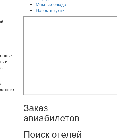
Мясные блюда
Новости кухни
ой
венных
ть с
то
о
твенные
Заказ
авиабилетов
Поиск отелей