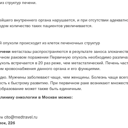
з структур печени.
ейшего внутреннего органа нарушается, и при отсутствии адекватн
одом количество таких пациентов увеличивается.
 опухоли происходит из клеток печеночных структур
ечени
метастазы распространяются в результате заноса злокачест
рвичном раковом поражении Первичную опухоль необходимо различа
холь встречается в 20 раз реже, чем метастатический. Печень час
ом кровоснабжения данного органа и его функциями.
едко. Мужчины заболевают чаще, чем женщины. Болезнь чаще всег
ность к быстрому развитию. При первичном раке возникают множес
 образование может также быть единичным.
клинику онкологии в Москве можно:
е cito@medtravel.ru
ок, 22б