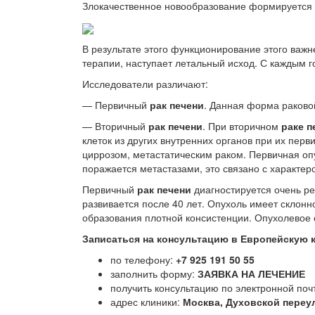
Злокачественное новообразование формируется и
В результате этого функционирование этого важн
терапии, наступает летальный исход. С каждым г
Исследователи различают:
— Первичный
рак печени
. Данная форма раковой
— Вторичный
рак печени
. При вторичном
р
аке п
клеток из других внутренних органов при их пе
циррозом, метастатическим раком. Первичная опу
поражается метастазами, это связано с характер
Первичный
рак печени
диагностируется очень р
развивается после 40 лет. Опухоль имеет склон
образования плотной консистенции. Опухолевое
Записаться на консультацию в Европейскую 
по телефону:
+7 925 191 50 55
заполнить форму:
ЗАЯВКА НА ЛЕЧЕНИЕ
получить консультацию по электронной почт
адрес клиники:
Москва, Духовской переул