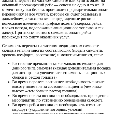
Заказать перелет на частном самолете или купить билет на
обычный пассажирский рейс — совсем не одно и то же. В
момент покупки билета, происходит предварительная оплата
перевозчику за все услуги, которые он будет оказывать в
дальнейшем, а также за все непредвиденные риски и
возможные изменения в графике полета (задержка рейса,
плохая погода, подорожание авиационного топлива и так
далее). При заказе частного самолета, оплата рейса
происходит по факту оказанных услуг.
Стоимость перелета на частном медицинском самолете
складывается из многих составляющих (модель самолета,
уровень комфорта, расстояние) и может изменяться, если:
Расстояние превышает максимально возможное для
данного типа самолета (каждая дополнительная посадка
для дозаправки увеличивает стоимость авиационных
сборов и расход топлива).
Во время перелета возникнет необходимость снизить
высоту полета из-за состояния пациента (чем ниже
высота – тем больше расход топлива).
Во время полета возникнет необходимость проведения
мероприятий по устранению обледенения самолета.
Во время рейса возникнет необходимость изменить
маршрут (ухудшение погодных условий,
дополнительная посадка или удлинение расстояния).