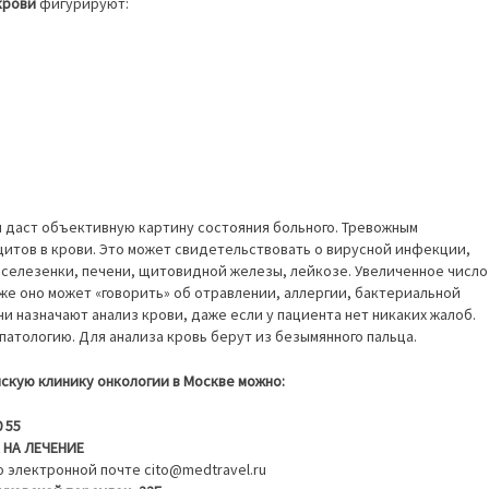
крови
фигурируют:
 даст объективную картину состояния больного. Тревожным
итов в крови. Это может свидетельствовать о вирусной инфекции,
х селезенки, печени, щитовидной железы, лейкозе. Увеличенное число
же оно может «говорить» об отравлении, аллергии, бактериальной
и назначают анализ крови, даже если у пациента нет никаких жалоб.
атологию. Для анализа кровь берут из безымянного пальца.
йскую клинику онкологии в Москве можно:
0 55
 НА ЛЕЧЕНИЕ
 электронной почте cito@medtravel.ru