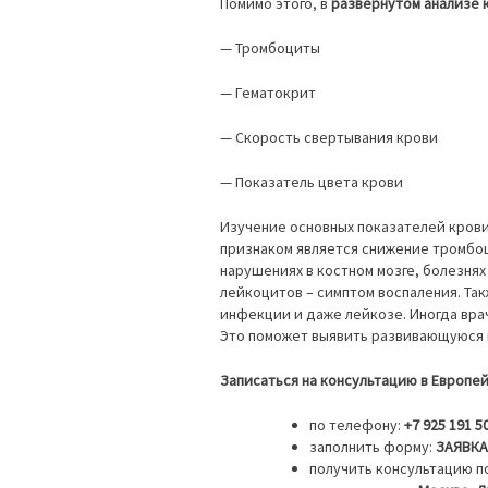
Помимо этого, в
развернутом анализе 
— Тромбоциты
— Гематокрит
— Скорость свертывания крови
— Показатель цвета крови
Изучение основных показателей крови
признаком является снижение тромбоц
нарушениях в костном мозге, болезня
лейкоцитов – симптом воспаления. Так
инфекции и даже лейкозе. Иногда врач
Это поможет выявить развивающуюся п
Записаться на консультацию в Европе
по телефону:
+7 925 191 5
заполнить форму:
ЗАЯВКА
получить консультацию по