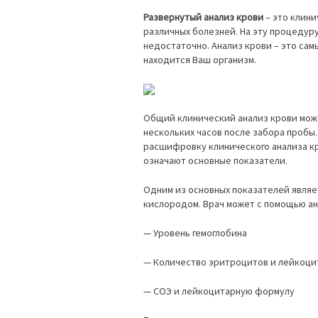
Развернутый анализ крови
– это клини
различных болезней. На эту процедур
недостаточно. Анализ крови – это сам
находится Ваш организм.
Общий клинический анализ крови може
нескольких часов после забора пробы
расшифровку клинического анализа кр
означают основные показатели.
Одним из основных показателей являе
кислородом. Врач может с помощью ан
— Уровень гемоглобина
— Количество эритроцитов и лейкоци
— СОЭ и лейкоцитарную формулу