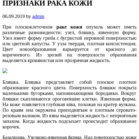
ПРИЗНАКИ РАКА КОЖИ
06.09.2019
by
admin
При плоскоклеточном
раке кожи
опухоль может иметь
различные разновидности: узел, бляшку, язвенную форму.
Узел имеет форму гриба с бугристой неровной поверхностью
или цветной капусты. У узла твердая, плотная консистенция.
Цвет новообразования варьируется от красного до
коричневого. Из эрозий на поверхности образования
выделяется кровянистая или прозрачная жидкость.
Бляшка. Бляшка представляет собой плоское плотное
образование красного цвета. Поверхность бляшки покрыта
маленькими бугорками, напоминающими бородавки. Вокруг
бляшки скапливаются ороговевшие клетки. Язвенная форма.
На коже появляется глубокая язва, похожая на кратер вулкана.
По краям она окружена приподнятым и плотным серовато-
розовым валиком. Из язвы выделяется жидкость с неприятным
запахом. Когда жидкость подсыхает происходит образование
корочек.
Базалиома. Узелково-язвенная форма. Над поверхностью кожи