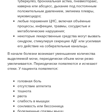
туберкулёз, бронхиальная астма, пневмоторакс,
каверна или абсцесс, дыхание под постоянным
положительным давлением, эмпиема плевры,
муковисцидоз;
любые поражения ЦНС, включая объёмные
процессы, инфекции, травмы, сосудистые и
метаболические нарушения;
некоторые лекарственные средства могут вызвать
синдром, стимулируя секрецию АДГ или усиливая
его действие на собирательные канальцы.
В начале болезни возникает уменьшение количества
выделяемой мочи, периодически объем мочи резко
увеличивается. Периодически появляются и исчезают
отеки. У пациента появляется:
головная боль
отсутствие аппетита
тошнота
рвота
слабость в мышцах
сонливость или бессонница
болезненные спазмы мышц