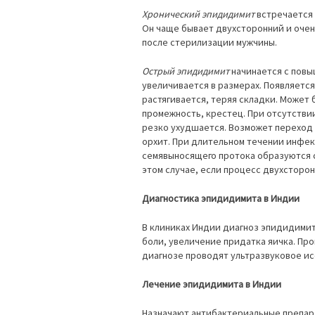
Хронический эпидидимит
встречается 
Он чаще бывает двухсторонний и очен
после стерилизации мужчины.
Острый эпидидимит
начинается с повы
увеличивается в размерах. Появляетс
растягивается, теряя складки. Может 
промежность, крестец. При отсутстви
резко ухудшается. Возможет переход 
орхит. При длительном течении инфек
семявыносящего протока образуются с
этом случае, если процесс двухсторо
Диагностика эпидидимита в Индии
В клиниках Индии диагноз эпидидимит
боли, увеличение придатка яичка. Пр
диагнозе проводят ультразвуковое и
Лечение эпидидимита в Индии
Назначают антибактериальные препар