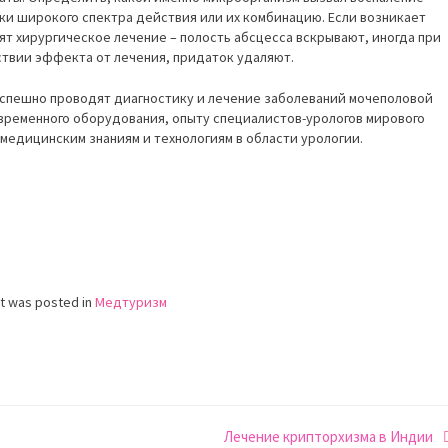
ки широкого спектра действия или их комбинацию. Если возникает
ят хирургическое лечение – полость абсцесса вскрывают, иногда при
твии эффекта от лечения, придаток удаляют.
успешно проводят диагностику и лечение заболеваний мочеполовой
временного оборудования, опыту специалистов-урологов мирового
медицинским знаниям и технологиям в области урологии.
st was posted in
Медтуризм
Лечение крипторхизма в Индии