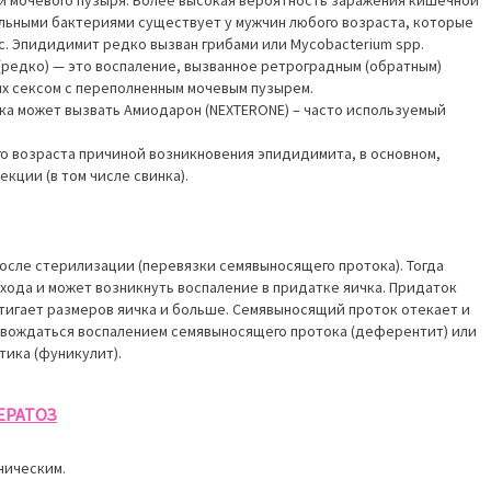
льными бактериями существует у мужчин любого возраста, которые
с. Эпидидимит редко вызван грибами или Mycobacterium spp.
редко) — это воспаление, вызванное ретроградным (обратным)
ях сексом с переполненным мочевым пузырем.
ка может вызвать Амиодарон (NEXTERONE) – часто используемый
о возраста причиной возникновения эпидидимита, в основном,
кции (в том числе свинка).
сле стерилизации (перевязки семявыносящего протока). Тогда
хода и может возникнуть воспаление в придатке яичка. Придаток
стигает размеров яичка и больше. Семявыносящий проток отекает и
вождаться воспалением семявыносящего протока (деферентит) или
тика (фуникулит).
ЕРАТОЗ
ническим.