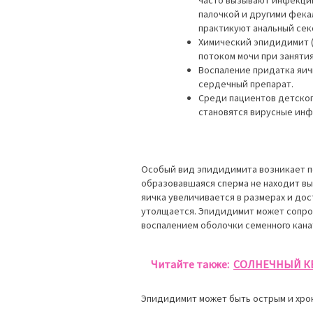
палочкой и другими фека
практикуют анальный сек
Химический эпидидимит (
потоком мочи при заняти
Воспаление придатка яич
сердечный препарат.
Среди пациентов детског
становятся вирусные инфе
Особый вид эпидидимита возникает по
образовавшаяся сперма не находит вы
яичка увеличивается в размерах и до
утолщается. Эпидидимит может сопро
воспалением оболочки семенного кана
Читайте также:
СОЛНЕЧНЫЙ К
Эпидидимит может быть острым и хро