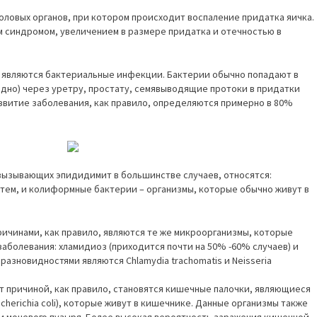
оловых органов, при котором происходит воспаление придатка яичка.
 синдромом, увеличением в размере придатка и отечностью в
, являются бактериальные инфекции. Бактерии обычно попадают в
адно) через уретру, простату, семявыводящие протоки в придатки
азвитие заболевания, как правило, определяются примерно в 80%
 вызывающих эпидидимит в большинстве случаев, относятся:
тем, и колиформные бактерии – организмы, которые обычно живут в
ричинами, как правило, являются те же микроорганизмы, которые
аболевания: хламидиоз (приходится почти на 50% -60% случаев) и
разновидностями являются Chlamydia trachomatis и Neisseria
ет причиной, как правило, становятся кишечные палочки, являющиеся
cherichia coli), которые живут в кишечнике. Данные организмы также
 мочевого пузыря. Более высокая вероятность заражения кишечной