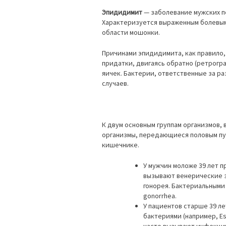
Эпидидимит
— заболевание мужских п
Характеризуется выраженным болевым
области мошонки.
Причинами эпидидимита, как правило
придатки, двигаясь обратно (ретрогр
яичек. Бактерии, ответственные за р
случаев.
К двум основным группам организмов,
организмы, передающиеся половым пу
кишечнике.
У мужчин моложе 39 лет п
вызывают венерические з
гонорея. Бактериальными 
gonorrhea.
У пациентов старше 39 л
бактериями (например, Es
часто вызывают инфекции