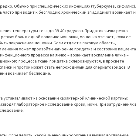
редко. Обычно при специфических инфекциях (туберкулез, сифилис).
ь часто при водит к бесплодию.Хронический эпидидимит возникает и
шения температуры тела до 39-40 градусов. Придаток яичка резко
я резкая боль в одной половине мошонки, мошонка отекает, кожа ее
быть покраснение мошонки. Боли отдают в паховую область,
и лечения может произойти нагноение придатка и состояние пациента
инфекционного процесса на яичко – возникает воспаление яичка –
ционного процесса ткани придатка склерозируются, в просвете
пайки и проток может стать непроходимым для сперматозоидов. В
нний возникает бесплодие.
а устанавливают на основании характерной клинической картины:
оизводят лабораторное исследование крови, мочи. При затруднениях 
сследование.
аты. Определить, какой именно микроорганизм вызвал воспаление