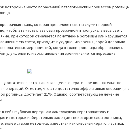
при которой на место пораженной патологическим процессом роговиц
овица.
прозрачная ткань, которая преломляет свет и служит первой
о, чтобы эта часть глаза была прозрачной и пропускала весь свет,
ояние, при котором отмечается помутнение роговицы или нарушается
еломление ею света, приводит к ухудшению зрения, порой довольно
нсервативных мероприятий, когда в толще роговицы образовались
бом улучшения или восстановления зрения является пересадка
ы – достаточно часто выполняющееся оперативное вмешательство.
сяч операций. Отметим, что это достаточно эффективная операция, н
ной роговицы достигает 21%. Однако, соответствующее лечение
м.
т в себя глубокую переднюю ламеллярную кератопластику и
дая из которых избирательно замещает некоторые слои роговицы,
е. Более старая методика, известная как сквозная кератопластика,
е.