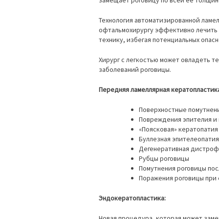
Технология автоматизированной ламел
офтальмохирургу эффективно лечить 
технику, избегая потенциальных опас
Хирург с легкостью может овладеть т
заболеваний роговицы.
Передняя ламеллярная кератопластика
Поверхностные помутнен
Повреждения эпителия и 
«Поясковая» кератопатия
Буллезная эпителеопатия
Дегенеративная дистроф
Рубцы роговицы
Помутнения роговицы по
Поражения роговицы при 
Эндокератопластика:
Новая процедура, которая может зам