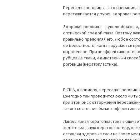
Пересадка роговицы – это операция, 
пересаживается другая, здоровая рог
Здоровая роговица – куполообразная, 
оптической средой глаза. Поэтому важн
правильно преломляя его. Любое сост
ее целостность, когда нарушается пр
выраженное. При неэффективности ко
рубцовые ткани, единственным спосо
роговицы (кератопластика).
В США, к примеру, пересадка роговиц
Ежегодно там проводится около 40 ты
при этом риск отторжения пересажен
такого состояния бывает эффективны
Ламеллярная кератопластика включае
эндотелиальную кератопластику, каж
оставляя здоровые слои на своём мест
замещает роговицу по всей её толщин