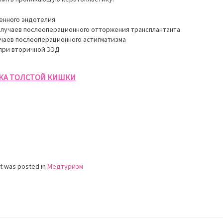
енного эндотелия
лучаев послеоперационного отторжения трансплантанта
чаев послеоперационного астигматизма
при вторичной ЭЭД
КА ТОЛСТОЙ КИШКИ
st was posted in
Медтуризм