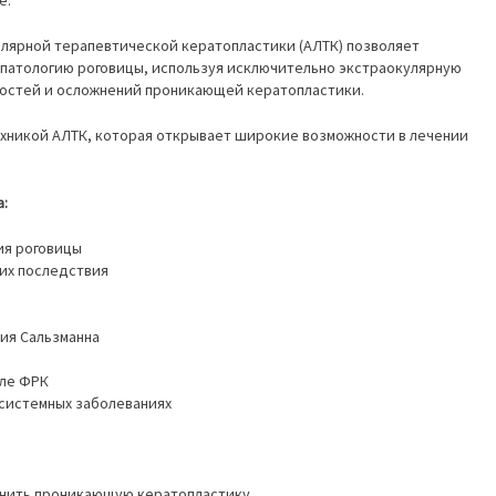
лярной терапевтической кератопластики (АЛТК) позволяет
патологию роговицы, используя исключительно экстраокулярную
ностей и осложнений проникающей кератопластики.
ехникой АЛТК, которая открывает широкие возможности в лечении
:
ия роговицы
их последствия
ия Сальзманна
сле ФРК
системных заболеваниях
енить проникающую кератопластику.