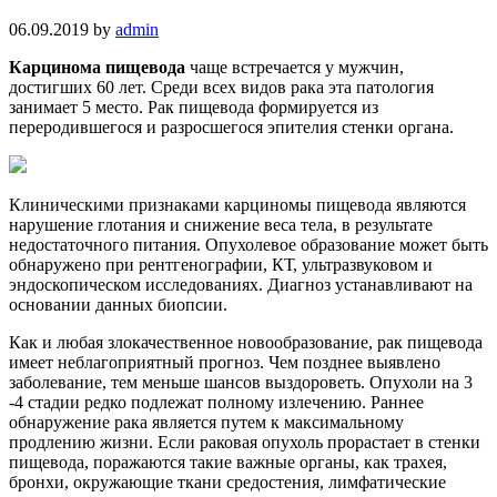
06.09.2019
by
admin
Карцинома пищевода
чаще встречается у мужчин,
достигших 60 лет. Среди всех видов рака эта патология
занимает 5 место. Рак пищевода формируется из
переродившегося и разросшегося эпителия стенки органа.
Клиническими признаками карциномы пищевода являются
нарушение глотания и снижение веса тела, в результате
недостаточного питания. Опухолевое образование может быть
обнаружено при рентгенографии, КТ, ультразвуковом и
эндоскопическом исследованиях. Диагноз устанавливают на
основании данных биопсии.
Как и любая злокачественное новообразование, рак пищевода
имеет неблагоприятный прогноз. Чем позднее выявлено
заболевание, тем меньше шансов выздороветь. Опухоли на 3
-4 стадии редко подлежат полному излечению. Раннее
обнаружение рака является путем к максимальному
продлению жизни. Если раковая опухоль прорастает в стенки
пищевода, поражаются такие важные органы, как трахея,
бронхи, окружающие ткани средостения, лимфатические