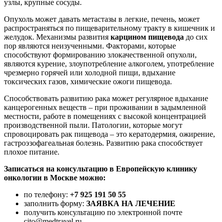
узлы, крупные сосуды.
Опухоль может давать метастазы в легкие, печень, может
распространяться по пищеварительному тракту в кишечник и
желудок. Механизмы развития
карцином пищевода
до сих
пор являются неизученными. Факторами, которые
способствуют формированию злокачественной опухоли,
являются курение, злоупотребление алкоголем, употребление
чрезмерно горячей или холодной пищи, вдыхание
токсических газов, химические ожоги пищевода.
Способствовать развитию рака может регулярное вдыхание
канцерогенных веществ – при проживании в задымленной
местности, работе в помещениях с высокой концентрацией
производственной пыли. Патологии, которые могут
спровоцировать рак пищевода – это кератодермия, ожирение,
гастроэзофагеальная болезнь. Развитию рака способствует
плохое питание.
Записаться на консультацию в Европейскую клинику
онкологии в Москве можно:
по телефону:
+7 925 191 50 55
заполнить форму:
ЗАЯВКА НА ЛЕЧЕНИЕ
получить консультацию по электронной почте
cito@medtravel.ru