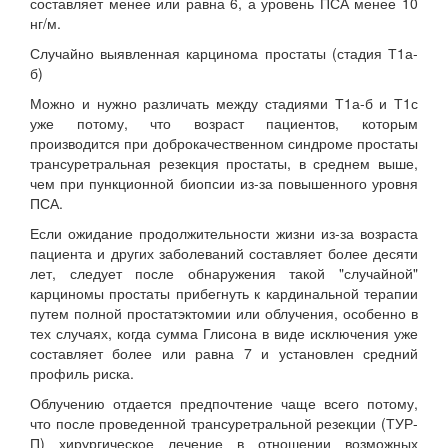
составляет менее или равна 6, а уровень ПСА менее 10
нг/м.
Случайно выявленная карцинома простаты (стадия Т1а-
б)
Можно и нужно различать между стадиями Т1а-б и Т1с
уже потому, что возраст пациентов, которым
производится при доброкачественном синдроме простаты
трансуретральная резекция простаты, в среднем выше,
чем при пункционной биопсии из-за повышенного уровня
ПСА.
Если ожидание продолжительности жизни из-за возраста
пациента и других заболеваний составляет более десяти
лет, следует после обнаружения такой "случайной"
карциномы простаты прибегнуть к кардинальной терапии
путем полной простатэктомии или облучения, особенно в
тех случаях, когда сумма Глисона в виде исключения уже
составляет более или равна 7 и установлен средний
профиль риска.
Облучению отдается предпочтение чаще всего потому,
что после проведенной трансуретральной резекции (ТУР-
П) хирургическое лечение в отношении возможных