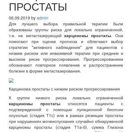
ПРОСТАТЫ
06.09.2019
by
admin
Для лучшего выбора правильной терапии были
образованы группы риска для локально ограниченной,
т.е. не метастазирующей
карциномы простаты
. Они
помогают при оценке прогноза и облегчают выбор
стратегии "активного наблюдения" для пациентов с
низким риском или инвазивной терапии при среднем и
высоком риске прогрессирования. Прогрессированием
обозначают повторное появление и распространение
болезни в форме метастазирования.
Карцинома простаты с низким риском прогрессирования
К группе низкого риска локально ограниченной
карциномы простаты
относятся пациенты с
подтвержденной с помощью пункционной биопсии
опухолью (стадия Т1с) или в рамках резекции простаты
при нарушениях мочеиспускания случайно обнаруженной
карциномы простаты (стадия Т1а-б). сумма Глизона