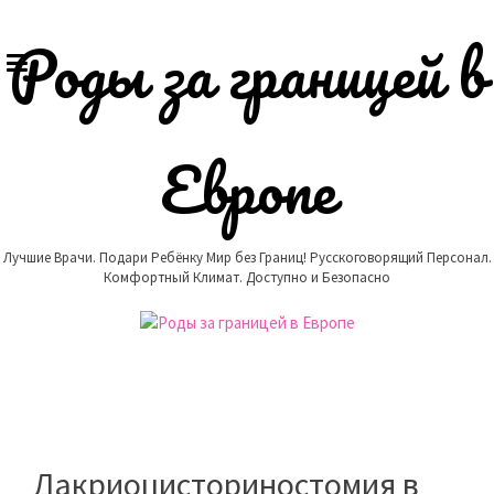
Skip
to
Роды за границей в
content
Европе
Лучшие Врачи. Подари Ребёнку Мир без Границ! Русскоговорящий Персонал.
Комфортный Климат. Доступно и Безопасно
Дакриоцисториностомия в