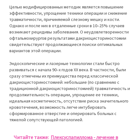
Целью модифицированных методик является повышение
эффективности, упрощение техники операции и снижение
травматичности, причиняемой слезному мешку и кости.
Однако и после них в отдаленные сроки в 10–25% случаев
возникают рецидивы заболевания. О неудовлетворенности
офтальмохирургов результатами дакриоцисториностомии
свидетельствуют продолжающиеся поиски оптимальных
вариантов этой операции.
Эндоскопические и лазерные технологии стали быстро
развиваться с начала 90–х годов XX века. В частности, были
сразу отмечены их преимущества перед классической
дакриоцисториностомией: небольшие (по сравнению с
традиционной дакриоцисториностомией) травматичность и
продолжительность операции, упрощение ее техники,
идеальная косметичность, отсутствие риска значительного
кровотечения, возможность легче интубировать
сформированное отверстие и оперировать больных с
тяжелой сопутствующей патологией.
Читайте также:
Плексуспапиллома - лечение в