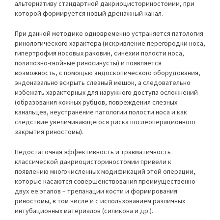
альтернативу стандартной дакриоцисториностомии, при
которой формируется новый дренажный канал.
При данной методике одновременно устраняется патология
ринологического характера (искривление перегородки носа,
гипертрофия носовых раковин, синехии полости носа,
полипозно-гнойные риносинусты) и появляется
возможность, с помощью эндоскопического оборудования,
эндоназально вскрыть слезный мешок, а следовательно
избежать характерных для наружного доступа осложнений
(образования кожных рубцов, повреждения слезных
канальцев, неустранение патологии полости носа и как
следствие увеличивающегося риска послеоперационного
закрытия риностомы).
Недостаточная эффективность и травматичность
классической дакриоцисториностомии привели к
появлению многочисленных модификаций этой операции,
которые касаются совершенствования преимущественно
двух ее этапов – трепанации кости и формирования
риностомы, в том числе и с использованием различных
интубационных материалов (силикона и др.).