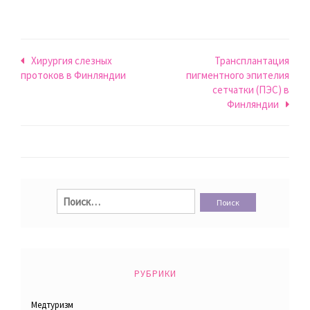
Навигация
Хирургия слезных
Трансплантация
протоков в Финляндии
пигментного эпителия
по
сетчатки (ПЭС) в
записям
Финляндии
Найти:
РУБРИКИ
Медтуризм