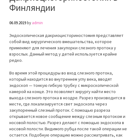
Финляндии
06.09.2019
by
admin
Эндоскопическая дакриоцисториностомия представляет
собой вид хирургического вмешательства, которое
применяют для лечения закупорки слезного протока у
взрослых. Данный метод у детей используется крайне
редко.
Во время этой процедуры во вход слезного протока,
который находится во внутреннем углу века, вводят
эндоскоп — тонкую гибкую трубку с микроскопической
камерой на конце. Это позволяет хирургу найти место
выхода слезного протока в ноздре. Разрез производится в
месте, где локализируется свет эндоскопа через
закупоренный слезный проток. С помощью разреза
открывается новое сообщение между слезным протоком и
носовой полостью. Разрез делают с помощью эндоскопа в
носовой полости. Видимого рубца после такой операции не
остается. Подобную операцию можно рассматривать, как