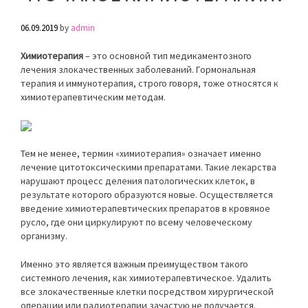
06.09.2019
by
admin
Химиотерапия
– это основной тип медикаментозного
лечения злокачественных заболеваний. Гормональная
терапия и иммунотерапия, строго говоря, тоже относятся к
химиотерапевтическим методам.
Тем не менее, термин «химиотерапия» означает именно
лечение цитотоксическими препаратами. Такие лекарства
нарушают процесс деления патологических клеток, в
результате которого образуются новые. Осуществляется
введение химиотерапевтических препаратов в кровяное
русло, где они циркулируют по всему человеческому
организму.
Именно это является важным преимуществом такого
системного лечения, как химиотерапевтическое. Удалить
все злокачественные клетки посредством хирургической
операции или радиотерапии зачастую не получается.