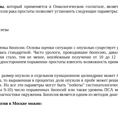
зы
, который применяется в Онкологическом госпитале, являе
псия рака простаты позволяет установить следующие параметры:
елезы
енка биопсии. Основа оценки ситуации с опухолью существует 
алась стандартной. Часто урологи, проводившие биопсию, дава
ня стало, тем не менее, неизбежным получение от 10 до 12
дностороннем поражении простаты взвесить возможность прим
и размер опухоли в отдельном пункционном цилиндрике может 
, то выраженная в процентах доля опухоли в пробе может реши
. Но все эти параметры могут быть "побиты" гистопатологич
а 9-10) число пораженных биопсий или также уровень ПСА мо
диагностики окружения. Биопсия является одним из методов диа
огии в Москве можно: