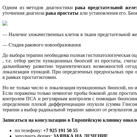
Одним из методов диагностики
рака предстательной желе
уточнения диагноза
рака простаты
или установления его. Био
— Наличие злокачественных клеток в ткани предстательной ж
— Стадия ракового новообразования
До выбора терапии необходима полная гистопатологическая оц
, т.е. отбор шести пункционных биопсий из простаты, счит
дальнейшему развитию терапевтических возможностей сегод
локализации пункций. При определенных предпосылках при о
в рамках простатэктомии.
Но не только число и локализация пункционных биопсий, но 
Если поражены только немногие пробы боковой доли простаты
контролем ПСА и регулярным контролем с помощью биопсиии
определении плохой дифференциации опухоли (сумма Глисон
терапии а выбор радикальной терапии зависит от результатов 
Записаться на консультацию в Европейскую клинику онкол
по телефону:
+7 925 191 50 55
заполнить форму:
ЗАЯВКА НА ЛЕЧЕНИЕ