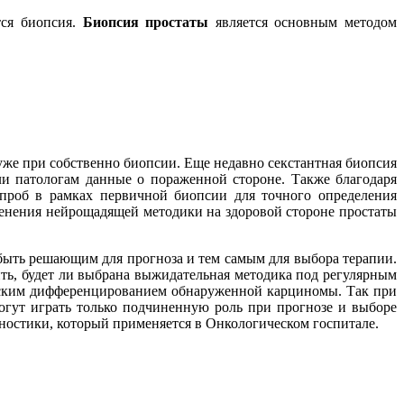
тся биопсия.
Биопсия простаты
является основным методом
уже при собственно биопсии. Еще недавно секстантная биопсия
ли патологам данные о пораженной стороне. Также благодаря
 проб в рамках первичной биопсии для точного определения
енения нейрощадящей методики на здоровой стороне простаты
быть решающим для прогноза и тем самым для выбора терапии.
ть, будет ли выбрана выжидательная методика под регулярным
еским дифференцированием обнаруженной карциномы. Так при
гут играть только подчиненную роль при прогнозе и выборе
гностики, который применяется в Онкологическом госпитале.