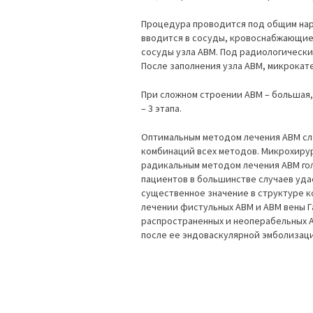
Процедура проводится под общим нар
вводится в сосуды, кровоснабжающие
сосуды узла АВМ. Под радиологическ
После заполнения узла АВМ, микрокат
При сложном строении АВМ – большая,
– 3 этапа.
Oптимальным методом лечения АВМ сл
комбинаций всех методов. Микрохиру
радикальным методом лечения АВМ го
пациентов в большинстве случаев уда
существенное значение в структуре 
лечении фистульных АВМ и АВМ вены Г
распространенных и неоперабельных А
после ее эндоваскулярной эмболизаци