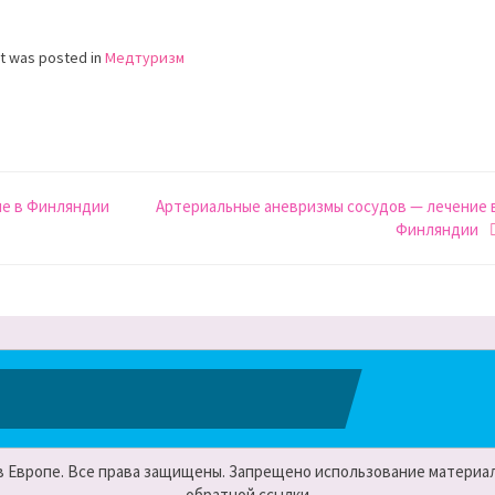
st was posted in
Медтуризм
ие в Финляндии
Артериальные аневризмы сосудов — лечение 
Финляндии
 в Европе. Все права защищены. Запрещено использование материало
обратной ссылки