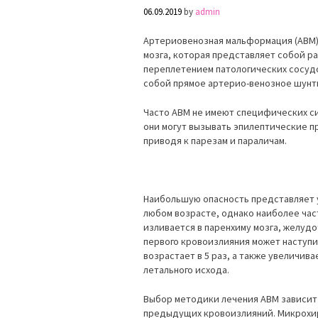
06.09.2019
by
admin
Артериовенозная мальформация (АВМ)
мозга, которая представляет собой 
переплетением патологических сосуд
собой прямое артерио-венозное шунт
Часто АВМ не имеют специфических си
они могут вызывать эпилептические п
приводя к парезам и параличам.
Наибольшую опасность представляет у
любом возрасте, однако наиболее час
изливается в паренхиму мозга, желуд
первого кровоизлияния может наступи
возрастает в 5 раз, а также увеличив
летального исхода.
Выбор методики лечения АВМ зависит 
предыдущих кровоизлияний. Микрохир