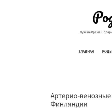
Skip
to
Род
content
Лучшие Врачи. Подари
ГЛАВНАЯ
РОДЫ
Артерио-венозные
Финляндии