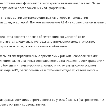
учае оставленных фрагментов риск кровоизлияния возрастает. Чаще
оверхностно расположенных мальформациях.
ся в введении внутрисосудистых катетеров и помещения
иводящих артерий. Полное выключение АВМ из кровотока как правил
тельства является полная облитерация сосудистой сети
именяются следующие методы: хирургическое вмешательство,
ирургия – по отдельности или в комбинации.
кальная экстирпация АВМ с приемлемым риском неврологических
нкционально значимых зон головного мозга. Удаление АВМ градации 4
но с большими техническими сложностями, очень высоким риском
исхода. АВМ, расположенные в глубинных отделах, стволе мозга –
и
итерация АВМ диаметром менее 3 см у 85% больных (на протяжении 2
храняется риск кровоизлияния.