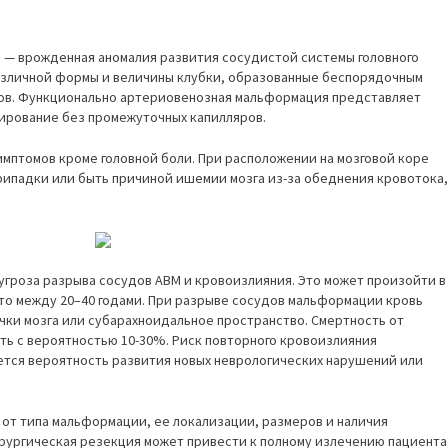
 — врожденная аномалия развития сосудистой системы головного
различной формы и величины клубки, образованные беспорядочным
ов. Функционально артериовенозная мальформация представляет
ирование без промежуточных капилляров.
мптомов кроме головной боли. При расположении на мозговой коре
рипадки или быть причиной ишемии мозга из-за обеднения кровотока,
гроза разрыва сосудов АВМ и кровоизлияния. Это может произойти в
то между 20–40 годами. При разрыве сосудов мальформации кровь
очки мозга или субарахноидальное пространство. Смертность от
ть с вероятностью 10-30%. Риск повторного кровоизлияния
ается вероятность развития новых неврологических нарушений или
от типа мальформации, ее локализации, размеров и наличия
ургическая резекция может привести к полному излечению пациента