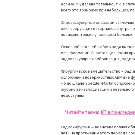
если АВМ удалена тотально, т.к. в сл
всего это возможно при небольших, п
Эндоваскулярные операции заключают
окклюзирующих материалов внутрь пр
возможно только у половины больных.
Основной задачей любого вида вмеша
мальформации. В настоящее время пр
эндоваскулярная эмболизация, радиох
Хирургическое вмешательство – ради
осложнений поверхностных АВМ вне фу
– 5 по шкале Spetzler-Martin сопряже
глубокой инвалидизации и летального 
недоступны.
Читайте также:
КТ в Финлянди
Радиохирургия — возможна полная обл
лет). На протяжении этого периода со