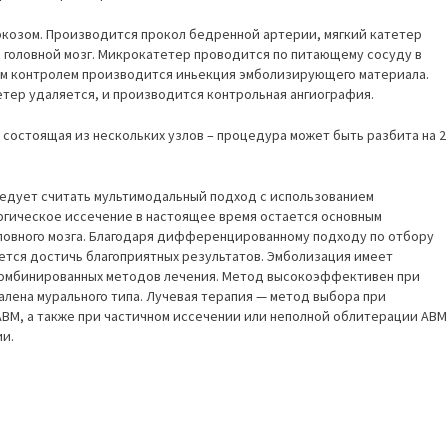
козом. Производится прокол бедренной артерии, мягкий катетер
 головной мозг. Микрокатетер проводится по питающему сосуду в
им контролем производится иньекция эмболизирующего материала.
етер удаляется, и производится контрольная ангиография.
 состоящая из нескольких узлов – процедура может быть разбита на 2
едует считать мультимодальный подход с использованием
ргическое иссечение в настоящее время остается основным
ловного мозга. Благодаря дифференцированному подходу по отбору
ется достичь благоприятных результатов. Эмболизация имеет
комбинированных методов лечения. Метод высокоэффективен при
алена мурального типа. Лучевая терапия — метод выбора при
ВМ, а также при частичном иссечении или неполной облитерации АВМ
и.