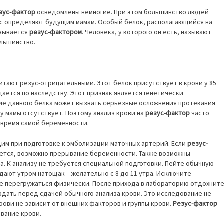
зус-фактор
осведомлены немногие. При этом большинство людей
зус определяют будущим мамам. Особый белок, располагающийся на
азывается
резус-фактором
. Человека, у которого он есть, называют
ольшинство.
читают резус-отрицательными. Этот белок присутствует в крови у 85
ается по наследству. Этот признак является генетически
ие данного белка может вызвать серьезные осложнения протекания
 у мамы отсутствует. Поэтому анализ крови на
резус-фактор
часто
 время самой беременности.
им при подготовке к эмболизации маточных артерий. Если
резус-
ется, возможно прерывание беременности. Также возможны
а. К анализу не требуется специальной подготовки. Пейте обычную
дают утром натощак – желательно с 8 до 11 утра. Исключите
е перегружаться физически. После прихода в лабораторию отдохнит
людать перед сдачей обычного анализа крови. Это исследование не
рови не зависит от внешних факторов и группы крови.
Резус-фактор
вание крови.