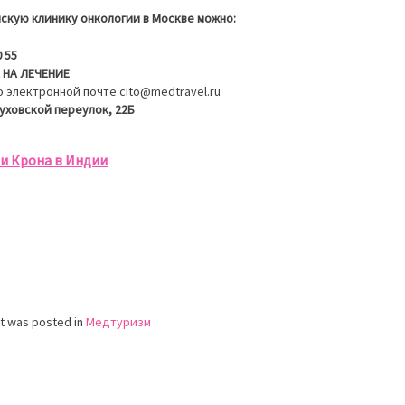
йскую клинику онкологии в Москве можно:
0 55
 НА ЛЕЧЕНИЕ
 электронной почте cito@medtravel.ru
уховской переулок, 22Б
и Крона в Индии
st was posted in
Медтуризм