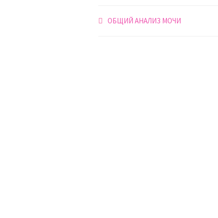
Навигация
ОБЩИЙ АНАЛИЗ МОЧИ
по
записям