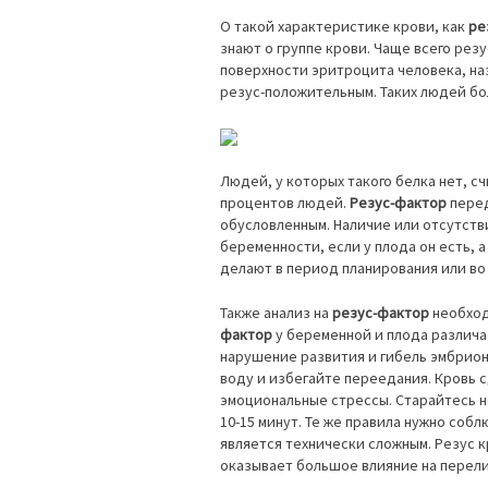
О такой характеристике крови, как
ре
знают о группе крови. Чаще всего ре
поверхности эритроцита человека, н
резус-положительным. Таких людей б
Людей, у которых такого белка нет, с
процентов людей.
Резус-фактор
перед
обусловленным. Наличие или отсутств
беременности, если у плода он есть, а
делают в период планирования или во
Также анализ на
резус-фактор
необход
фактор
у беременной и плода различа
нарушение развития и гибель эмбрион
воду и избегайте переедания. Кровь с
эмоциональные стрессы. Старайтесь н
10-15 минут. Те же правила нужно соб
является технически сложным. Резус к
оказывает большое влияние на перели