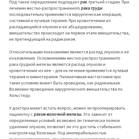
Под такое определение подпадает
рак
третьей стадии. При
лечении местно-распространенного
рака груди
последовательно применяются хирургическая операция,
системная и лучевая терапия. При кровотечении из
распадающейся опухоли и ее абсцедировании,
вмешательство происходит на первом этапе вмешательства,
не претендующей на радикализм.
Относительными показаниями являются распад опухоли и ее
изъязвление. Осложнениями местно-распространенного
рака грудной железы являются распад опухоли и
кровотечение из нее – для их лечения применяются лучевая
терапия и химиотерапия. Паллиативная мастэктомия при
таких условиях может быть проведена, как радикальная.
Возможно проведение хирургического вмешательства по
Хольстеду.
У доктора может встать вопрос, можно ли прооперировать
пациентку с
раком молочной железы
. Это зависит от
определенных условий: возможно ли технически полное
удаление опухоли, позволит ли это достичь стабильного
контроля над болезнью. Под иноперабельностью
подразумевается то, что операция не может полностью