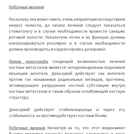
Побочные явления
Поскольку она может иметь очень неприятным последствием
некроз челюсти, до начала лечения следует показаться
стоматологу и в случае необходимости провести санацию
ротовой полости. Показатели почек и их функции должны
контролироваться регулярно и в случае необходимости
должна производиться корректировка дозировки.
Прием денозумаба
Следющей возможностью лечения
костных метастазов является четырехнедельная подкожная
инъекция антитела. Денозумаб действует как антитело
против так называемых радикальных лигандов, протеина,
активирующего разрушение костной субстанции внутри
костных метастазов и таким образом ослабляющий костную
структуру.
Денозумаб действует стабилизирующе и через эту
стабильность он противодействует костным болям.
Побочные явления
Несмотря на то, что этот медикамент
быстро вводится пациенту подкожно однократно и даже