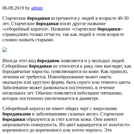
06.09.2019
by
admin
Старческие
бородавки
встречаются у людей в возрасте 40-50
лет. Старческие
бородавки
носят другое название
«себорейный кератоз». Название «старческие
бородавки
»
справедливо только отчасти, так как людей в этом возрасте
сложно назвать старыми.
Иногда этот вид
бородавок
появляется и у молодых людей.
Себорейные
бородавки
не относятся к раку, они выглядят, как
бородавчатые наросты, появляющиеся на коже. Как правило,
лечения не требуется. Новообразование может иметь
овальную или круглую форму, быть серого или темного цвета.
Заболевание может развиваться постепенно, в течение
нескольких лет. Обычно появляется небольшое пятнышко,
которое постепенно увеличивается в диаметре.
Себорейный кератоз не имеет общих черт с вирусными
бородавками
и заболеваниями сальных желез. Старческие
бородавки
образуются за счет клеток кожи. Они имеют
шероховатую поверхность. Их цвет варьируется от золотисто-
коричневого до коричневого или почти черного. Это