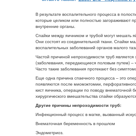
В результате воспалительного процесса в полост
которые целиком или полностью загораживают пр
внутренние органы.
Спайки между яичником и трубой могут мешать яй
Они состоят из соединительной ткани. Спайки мал
воспалительных заболеваний органов малого таз
Частой причиной непроходимости труб является
(заболевания, передающиеся половым путем) – ч
Часто такие заболевания протекают без симптом
Еще одна причина спаечного процесса – это опе
появляются после миомэктомии, перфоративного 
кист яичника, операции по поводу внематочной 
хирургического вмешательства спайки образуютс
Другие причины непроходимости труб:
Инфекционный процесс в матке, вызванный иск
Внематочная беременность в прошлом
Эндометриоз.