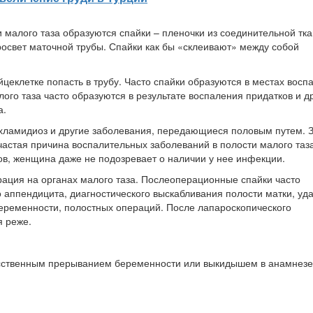
и малого таза образуются спайки – пленочки из соединительной тка
освет маточной трубы. Спайки как бы «склеивают» между собой
цеклетке попасть в трубу. Часто спайки образуются в местах восп
ого таза часто образуются в результате воспаления придатков и д
а.
 хламидиоз и другие заболевания, передающиеся половым путем.
астая причина воспалительных заболеваний в полости малого таза
ов, женщина даже не подозревает о наличии у нее инфекции.
рация на органах малого таза. Послеоперационные спайки часто
аппендицита, диагностического выскабливания полости матки, уд
беременности, полостных операций. После лапароскопического
я реже.
усственным прерыванием беременности или выкидышем в анамнезе