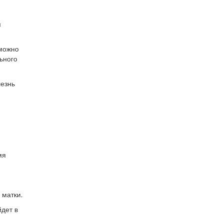
я
 можно
ьного
лезнь
мя
 матки.
дет в