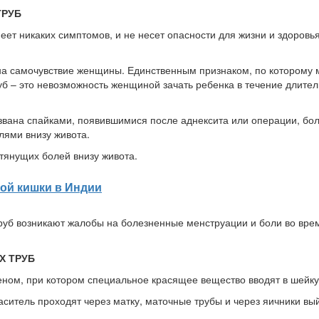
ТРУБ
ет никаких симптомов, и не несет опасности для жизни и здоровь
 на самочувствие женщины. Единственным признаком, по которому
уб – это невозможность женщиной зачать ребенка в течение длител
звана спайками, появившимися после аднексита или операции, бо
ями внизу живота.
тянущих болей внизу живота.
ой кишки в Индии
руб возникают жалобы на болезненные менструации и боли во вре
Х ТРУБ
ном, при котором специальное красящее вещество вводят в шейку
ситель проходят через матку, маточные трубы и через яичники вый