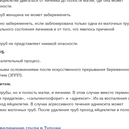
ности.
руб женщина не может забеременеть.
о забеременеть, если заблокирована только одна из маточных тру
ьного состояния яичников и от того, что явилось причиной
руб не представляет никакой опасности.
УБ
палительный процесс.
ными осложнениями после искусственного прерывания беременнос
тем (ЗППП).
итом.
убы, но и полость матки, и яичники. В этом случае вместо термин
 придатков», «сальпингоофорит» и «аднексит». Из-за воспаления 
ход яйцеклетке. В случае агрессивного течения аднексита может
еих маточных труб. После удаления труб проход яйцеклетки в поло
 увеличение груди в Турции