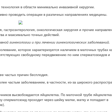
 технология в области минимально инвазивной хирургии.
тивно проводить операции в различных направлениях медицины.
ия, гастроэнтерология, онкологическая хирургия и прочие направле
ва и максимально точных действий.
ной гинекологии и при лечении гинекологических заболеваний.
болевание, которое характеризуется наличием в маточных трубах к
репятствующих свободному передвижению по ним сперматозоидов и
ее частых причин бесплодия.
олее частым заболеванием, в частности, из-за широкого распростр
ичников высвобождается яйцеклетка. По маточной трубе яйцеклетка
ку сперматозоид проходит через шейку матки, матку и попадает в
е).
цеклетке двигаться от яичника до полости матки, где она может