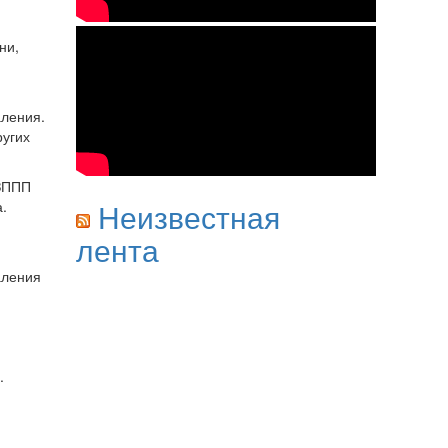
ни,
аления.
ругих
 ЗППП
Неизвестная
.
лента
аления
.