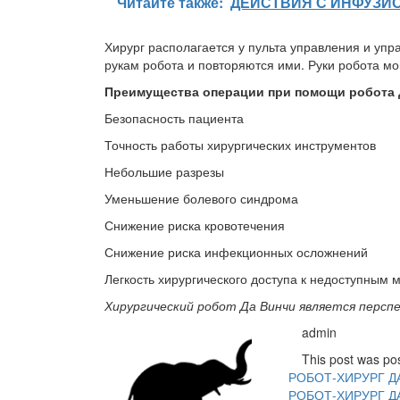
Читайте также:
ДЕЙСТВИЯ С ИНФУЗИ
Хирург располагается у пульта управления и уп
рукам робота и повторяются ими. Руки робота мо
Преимущества операции при помощи робота 
Безопасность пациента
Точность работы хирургических инструментов
Небольшие разрезы
Уменьшение болевого синдрома
Снижение риска кровотечения
Снижение риска инфекционных осложнений
Легкость хирургического доступа к недоступным 
Хирургический робот Да Винчи является персп
Навигация
admin
по
This post was po
РОБОТ-ХИРУРГ Д
записям
РОБОТ-ХИРУРГ Д