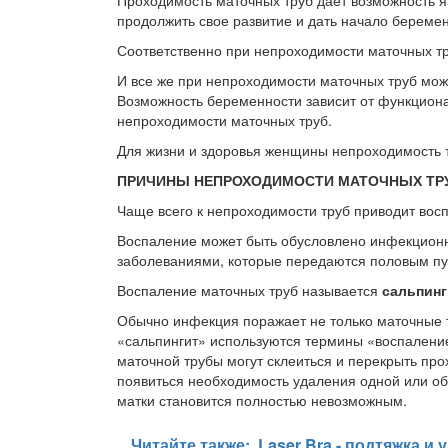
продолжить свое развитие и дать начало беремен
Соответственно при непроходимости маточных т
И все же при непроходимости маточных труб можн
Возможность беременности зависит от функционал
непроходимости маточных труб.
Для жизни и здоровья женщины непроходимость т
ПРИЧИНЫ НЕПРОХОДИМОСТИ МАТОЧНЫХ ТР
Чаще всего к непроходимости труб приводит вос
Воспаление может быть обусловлено инфекцион
заболеваниями, которые передаются половым пу
Воспаление маточных труб называется
сальпинг
Обычно инфекция поражает не только маточные тр
«сальпингит» используются термины «воспаление
маточной трубы могут склеиться и перекрыть про
появиться необходимость удаления одной или об
матки становится полностью невозможным.
Читайте также:
Laser Bra - подтяжка и