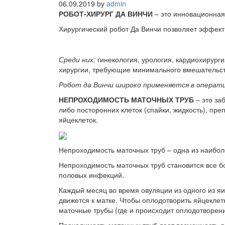
06.09.2019
by
admin
РОБОТ-ХИРУРГ ДА ВИНЧИ
– это инновационная
Хирургический робот Да Винчи позволяет эффек
Среди них:
гинекология, урология, кардиохирург
хирургии, требующие минимального вмешательст
Робот да Винчи широко применяется в оператив
НЕПРОХОДИМОСТЬ МАТОЧНЫХ ТРУБ
– это за
либо посторонних клеток (спайки, жидкость), п
яйцеклеток.
Непроходимость маточных труб – одна из наибол
Непроходимость маточных труб становится все б
половых инфекций.
Каждый месяц во время овуляции из одного из я
движется к матке. Чтобы оплодотворить яйцеклет
маточные трубы (где и происходит оплодотворени
Проходимость маточных труб дает возможность яй