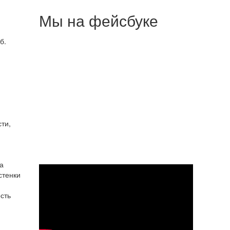
Мы на фейсбуке
б.
ти,
а
стенки
сть