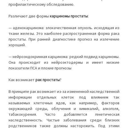
профилактическому обследованию.
Различают две формы
карциномы простаты
:
— аденокарцинома: злокачественная опухоль. исходящая из
ткани железы. Это наиболее распространенная форма рака
простаты. При ранней диагностике прогноз на излечение
хороший.
— нейроэндокринная карцинома: редкий подвид карциномы.
Она проиcходит из нейроэктодермы и имеет низкие
показатели ПСА и плохие прогнозы
Как возникает
рак простаты
?
В принципе рак возникает из-за измененной наследственной
информации отдельных клеток под влиянием так
называемых клеточных ядов, как например, факторов
окружающей среды, облучения и химикалий, алкоголя,
табакокурения. Часто добавляется генетическая
наследственность. Частые заболевания среди близких
родственников также должны насторожить. Под этими