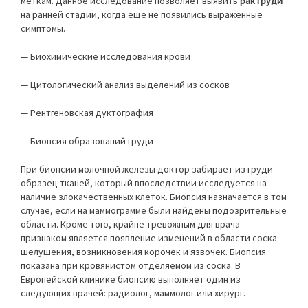
меткам. Данное исследование позволяет выявить
рак груди
на ранней стадии, когда еще не появились выраженные
симптомы.
— Биохимические исследования крови
— Цитологический анализ выделений из сосков
— Рентгеновская дуктография
— Биопсия образований груди
При биопсии молочной железы доктор забирает из груди
образец тканей, который впоследствии исследуется на
наличие злокачественных клеток. Биопсия назначается в том
случае, если на маммограмме были найдены подозрительные
области. Кроме того, крайне тревожным для врача
признаком является появление изменений в области соска –
шелушения, возникновения корочек и язвочек. Биопсия
показана при кровянистом отделяемом из соска. В
Европейской клинике биопсию выполняет один из
следующих врачей: радиолог, маммолог или хирург.