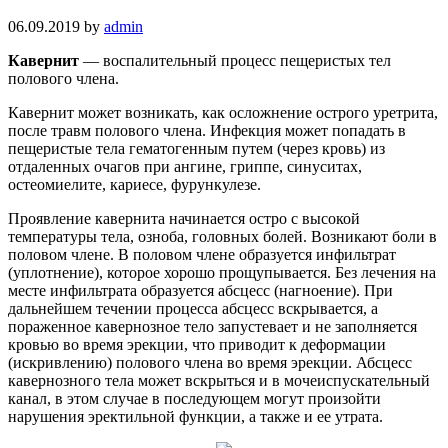
06.09.2019
by
admin
Кавернит
— воспалительный процесс пещеристых тел
полового члена.
Кавернит может возникать, как осложнение острого уретрита,
после травм полового члена. Инфекция может попадать в
пещеристые тела гематогенным путем (через кровь) из
отдаленных очагов при ангине, гриппе, синуситах,
остеомиелите, кариесе, фурункулезе.
Проявление кавернита начинается остро с высокой
температуры тела, озноба, головных болей. Возникают боли в
половом члене. В половом члене образуется инфильтрат
(уплотнение), которое хорошо прощупывается. Без лечения на
месте инфильтрата образуется абсцесс (нагноение). При
дальнейшем течении процесса абсцесс вскрывается, а
пораженное кавернозное тело запустевает и не заполняется
кровью во время эрекции, что приводит к деформации
(искривлению) полового члена во время эрекции. Абсцесс
кавернозного тела может вскрыться и в мочеиспускательный
канал, в этом случае в последующем могут произойти
нарушения эректильной функции, а также и ее утрата.