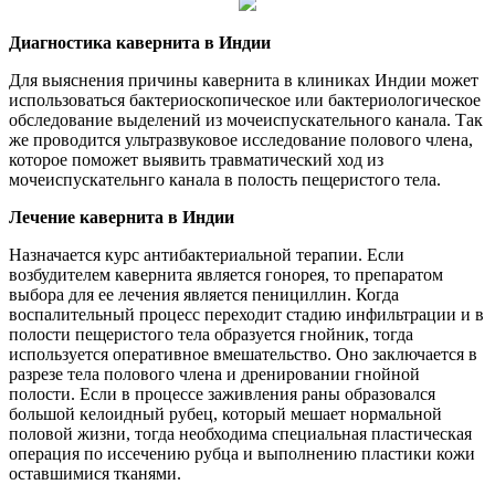
Диагностика кавернита в Индии
Для выяснения причины кавернита в клиниках Индии может
использоваться бактериоскопическое или бактериологическое
обследование выделений из мочеиспускательного канала. Так
же проводится ультразвуковое исследование полового члена,
которое поможет выявить травматический ход из
мочеиспускательнго канала в полость пещеристого тела.
Лечение кавернита в Индии
Назначается курс антибактериальной терапии. Если
возбудителем кавернита является гонорея, то препаратом
выбора для ее лечения является пенициллин. Когда
воспалительный процесс переходит стадию инфильтрации и в
полости пещеристого тела образуется гнойник, тогда
используется оперативное вмешательство. Оно заключается в
разрезе тела полового члена и дренировании гнойной
полости. Если в процессе заживления раны образовался
большой келоидный рубец, который мешает нормальной
половой жизни, тогда необходима специальная пластическая
операция по иссечению рубца и выполнению пластики кожи
оставшимися тканями.