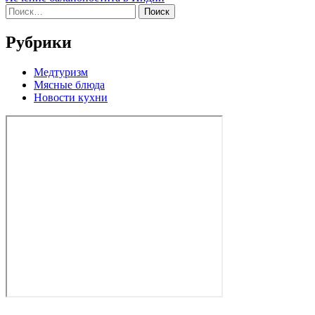
по
Найти:
записям
Рубрики
Медтуризм
Мясные блюда
Новости кухни