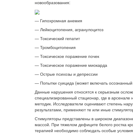
новообразования:
— Гипохромная анемия
— Лейкоцитопения, агранулоцитоз
— Токсический гепатит
— Тромбоцитопения
— Токсическое поражение почек
— Токсическое поражение миокарда
— Острые психозы и депрессии
— Попытки суицида (может включать осознанный 
Данные нарушения относятся к серьезным ослож
специализированный стационар, где в арсенале
методик. Исследователи оценивают степень наруш
результатами, применяют те или иные стимулято
Стимуляторы представлены в широком диапазоне
массой. При тяжелом дефиците белого ростка кр
терапией необходимо соблюдать особые условия 