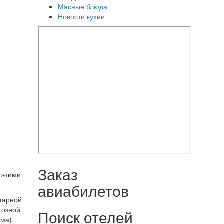
Мясные блюда
Новости кухни
Заказ
 этими
авиабилетов
тарной
тозной
Поиск отелей
ма).