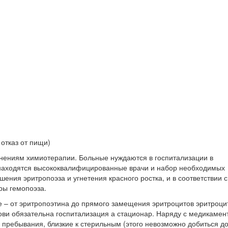
отказ от пищи)
нениям химиотерапии. Больные нуждаются в госпитализации в
 находятся высококвалифицированные врачи и набор необходимых
ения эритропоэза и угнетения красного ростка, и в соответствии с
ры гемопоэза.
 – от эритропоэтина до прямого замещения эритроцитов эритроци
ови обязательна госпитализация а стационар. Наряду с медикамен
пребывания, близкие к стерильным (этого невозможно добиться до