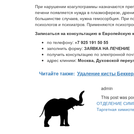
При нарушении коагулограммы назначаются преп
печени появляется нужда в плазмоферезе, дренир
большинстве случаев, нужна гемосорбция. При п
психологов и психиатров. Применяются психотроп
Записаться на консультацию в Европейскую 
по телефону:
+7 925 191 50 55
заполнить форму:
ЗАЯВКА НА ЛЕЧЕНИЕ
получить консультацию по электронной почт
адрес клиники:
Москва, Духовской переул
Читайте также:
Удаление кисты Бекке
Навигация
admin
по
This post was po
ОТДЕЛЕНИЕ СИМ
записям
Таргетная химиот