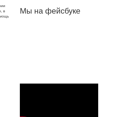
нии
Мы на фейсбуке
, в
омощь