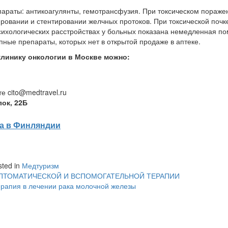
араты: антикоагулянты, гемотрансфузия. При токсическом пораже
овании и стентировании желчных протоков. При токсической почке
сихологических расстройствах у больных показана немедленная п
ные препараты, которых нет в открытой продаже в аптеке.
клинику онкологии в Москве можно:
е cito@medtravel.ru
ок, 22Б
ра в Финляндии
sted in
Медтуризм
ПТОМАТИЧЕСКОЙ И ВСПОМОГАТЕЛЬНОЙ ТЕРАПИИ
ерапия в лечении рака молочной железы